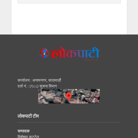
कार्यालय : अनामनगर, काठमाडाैं
दर्ता नं. : (९८८) सूचना विभाग
लोकपाटी टीम
सम्पादक
विशेश्वर कट्टेल