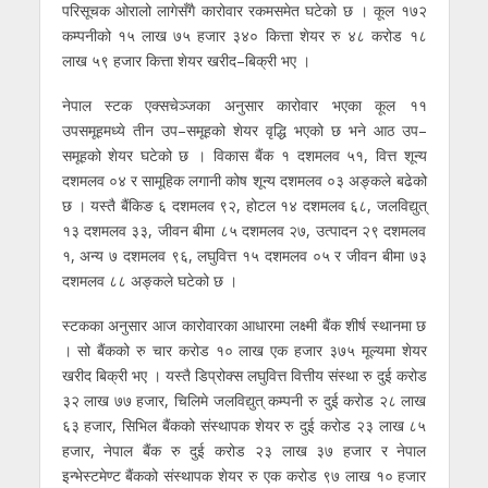
परिसूचक ओरालो लागेसँगै कारोवार रकमसमेत घटेको छ । कूल १७२
कम्पनीको १५ लाख ७५ हजार ३४० कित्ता शेयर रु ४८ करोड १८
लाख ५९ हजार कित्ता शेयर खरीद–बिक्री भए ।
नेपाल स्टक एक्सचेञ्जका अनुसार कारोवार भएका कूल ११
उपसमूहमध्ये तीन उप–समूहको शेयर वृद्धि भएको छ भने आठ उप–
समूहको शेयर घटेको छ । विकास बैंक १ दशमलव ५१, वित्त शून्य
दशमलव ०४ र सामूहिक लगानी कोष शून्य दशमलव ०३ अङ्कले बढेको
छ । यस्तै बैंकिङ ६ दशमलव ९२, होटल १४ दशमलव ६८, जलविद्युत्
१३ दशमलव ३३, जीवन बीमा ८५ दशमलव २७, उत्पादन २९ दशमलव
१, अन्य ७ दशमलव ९६, लघुवित्त १५ दशमलव ०५ र जीवन बीमा ७३
दशमलव ८८ अङ्कले घटेको छ ।
स्टकका अनुसार आज कारोवारका आधारमा लक्ष्मी बैंक शीर्ष स्थानमा छ
। सो बैंकको रु चार करोड १० लाख एक हजार ३७५ मूल्यमा शेयर
खरीद बिक्री भए । यस्तै डिप्रोक्स लघुवित्त वित्तीय संस्था रु दुई करोड
३२ लाख ७७ हजार, चिलिमे जलविद्युत् कम्पनी रु दुई करोड २८ लाख
६३ हजार, सिभिल बैंकको संस्थापक शेयर रु दुई करोड २३ लाख ८५
हजार, नेपाल बैंक रु दुई करोड २३ लाख ३७ हजार र नेपाल
इन्भेस्टमेण्ट बैंकको संस्थापक शेयर रु एक करोड ९७ लाख १० हजार