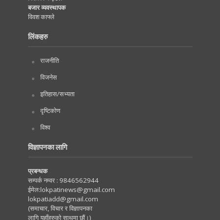
बजार व्यवस्थापक
विवश काफ्ले
लिंकहरु
राजनीति
विजनेस
इतिहास/सभ्यता
दृष्टिकोण
विश्व
विज्ञापनका लागि
प्रबन्धक
सम्पर्क नम्वर :
9846562944
ईमेल:
lokpatinews@gmail.com
lokpatiadd@gmail.com
(समाचार, विचार र विज्ञापनका
लागि यहाँहरुको साथमा छौं।)