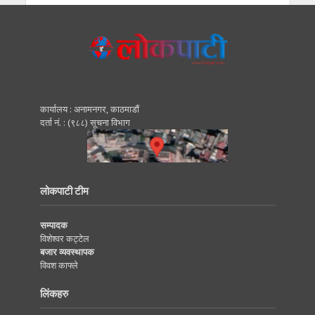
कार्यालय : अनामनगर, काठमाडाैं
दर्ता नं. : (९८८) सूचना विभाग
लोकपाटी टीम
सम्पादक
विशेश्वर कट्टेल
बजार व्यवस्थापक
विवश काफ्ले
लिंकहरु