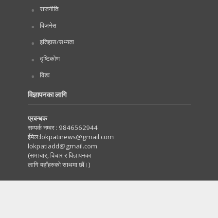
राजनीति
विजनेस
इतिहास/सभ्यता
दृष्टिकोण
विश्व
विज्ञापनका लागि
प्रबन्धक
सम्पर्क नम्वर :
9846562944
ईमेल:
lokpatinews@gmail.com
lokpatiadd@gmail.com
(समाचार, विचार र विज्ञापनका
लागि यहाँहरुको साथमा छौं।)
Copyright © 2020. All Rights Reserved by Lokpati.com
:: Maintained by
Tachyonwave
.