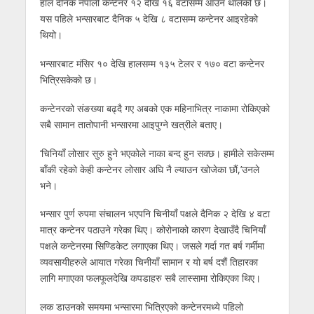
हाल दैनिक नेपाली कन्टेनर १२ देखि १६ वटासम्म आउन थालेको छ।
यस पहिले भन्सारबाट दैनिक ५ देखि ८ वटासम्म कन्टेनर आइरहेको
थियो।
भन्सारबाट मंसिर १० देखि हालसम्म १३५ टेलर र १७० वटा कन्टेनर
भित्रिसकेको छ।
कन्टेनरको संङख्या बढ्दै गए अबको एक महिनाभित्र नाकामा रोकिएको
सबै सामान तातोपानी भन्सारमा आइपुग्ने खत्रीले बताए।
‘चिनियाँ लोसार सुरु हुने भएकोले नाका बन्द हुन सक्छ। हामीले सकेसम्म
बाँकी रहेको केही कन्टेनर लोसार अघि नै ल्याउन खोजेका छौं,’उनले
भने।
भन्सार पुर्ण रुपमा संचालन भएपनि चिनीयाँ पक्षले दैनिक २ देखि ४ वटा
मात्र कन्टेनर पठाउने गरेका थिए। कोरोनाको कारण देखाउँदै चिनियाँ
पक्षले कन्टेनरमा सिण्डिकेट लगाएका थिए। जसले गर्दा गत बर्ष गर्मीमा
व्यवसायीहरुले आयात गरेका चिनीयाँ सामान र यो बर्ष दशैं तिहारका
लागि मगाएका फलफूलदेखि कपडाहरु सबै लास्सामा रोकिएका थिए।
लक डाउनको समयमा भन्सारमा भित्रिएको कन्टेनरमध्ये पहिलो