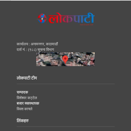
कार्यालय : अनामनगर, काठमाडाैं
दर्ता नं. : (९८८) सूचना विभाग
लोकपाटी टीम
सम्पादक
विशेश्वर कट्टेल
बजार व्यवस्थापक
विवश काफ्ले
लिंकहरु