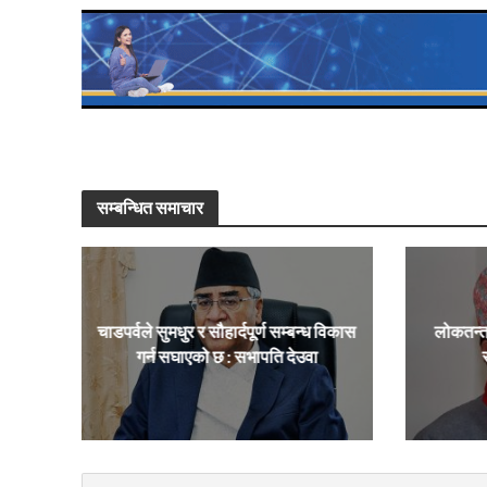
सम्बन्धित समाचार
चाडपर्वले सुमधुर र सौहार्दपूर्ण सम्बन्ध विकास
लोकतन्त
गर्न सघाएको छ : सभापति देउवा