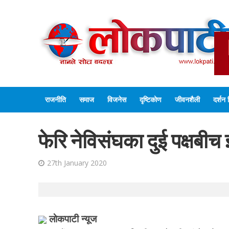
राजनीति
समाज
विजनेस
दृष्टिकोण
जीवनशैली
दर्शन 
फेरि नेविसंघका दुई पक्षबी
27th January 2020
लाेकपाटी न्यूज