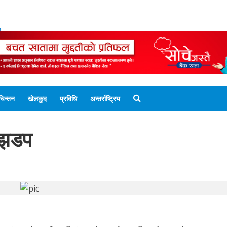
ENGLISH EDITION
नेपाली संस्करण
UNICODE 
चिन्तन
खेलकुद
प्रविधि
अन्तर्राष्ट्रिय
च झडप