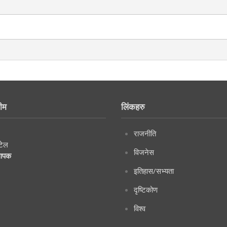
ीम
लिंकहरु
राजनीति
टेल
विजनेस
थापक
इतिहास/सभ्यता
दृष्टिकोण
विश्व