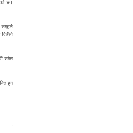
भएको छ।
 समूहले
ि दिउँसो
्थी समेत
क्ति हुन