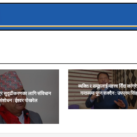
व्यक्ति र समूहलाई महत्त्व दिँदा कांग्र
गन्तव्यमा पुग्न सक्दैन : उपप्रम सिं
्र सुदृढीकरणका लागि संविधान
संशोधन : ईश्वर पोखरेल