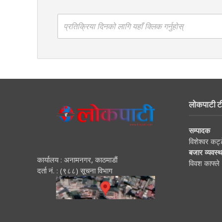
प्रतिक्रिया दिनको लागि यहाँ क्लिक गर्नुहोस्
लोकपाटी ट
सम्पादक
विशेश्वर कट्
बजार व्यवस्
कार्यालय : अनामनगर, काठमाडाैं
विवश काफ्ले
दर्ता नं. : (९८८) सूचना विभाग