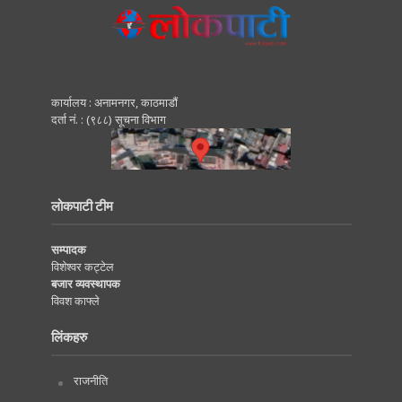
कार्यालय : अनामनगर, काठमाडाैं
दर्ता नं. : (९८८) सूचना विभाग
लोकपाटी टीम
सम्पादक
विशेश्वर कट्टेल
बजार व्यवस्थापक
विवश काफ्ले
लिंकहरु
राजनीति