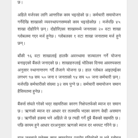
छ।
अहिले मर्जरका लागि आन्तरिक काम भइरहेको छ। कर्मचारी समायोजन
गर्नेदेखि शाखाको व्यवस्थापनसम्मको काम भइरहेकोछ । मर्जपछि ४५
शाखा दोहोरिने छन्। दोहोरिएका शाखामध्ये जनताका २० वटा शाखा
ग्लोबलमा गएर मर्ज हुनेछ। ग्लोबलका ९ वटा शाखा जनातामा मर्ज हुने
छन्।
बाँकी १६ वटा शाखालाई हालकै अवस्थामा सञ्चालन गर्ने योजना
बनाइएको बैंकले जनाएको छ। शाखाहरुलाई भोलिका दिनमा आवश्यकता
अनुसार स्थानान्तरण गर्दै लैजाने योजना छ। हाल ग्लोबल आइएमईका
लगभग १७ सय ५० जना र जनताको १४ सय ५० जना कर्मचारी छन्।
मर्जपछि कर्मचारीको संख्या ३२ सय पुग्ने छ। कर्मचारी समायोजन समान
हैसियतमा हुनेछ।
बैंकर्स संघले गरेको भद्र सहमतिका कारण निक्षेपतर्फको ब्याज दर समान
छ। ऋणको ब्याज दर आधार दर तलमाथि भएका कारण केही असमान
छ। ऋणीको हकमा भने अहिले जे छ त्यही गर्ने दुबै बैंकको सहमति छ।
पछि कायम हुने आधार दरअनुसार ऋणको ब्याज दर थपघट गरिने छ।
हाल जनताले फ्लेक्स क्युव सफ्टवेयर प्रयोग गरिरहेको छ भने ग्लोबल