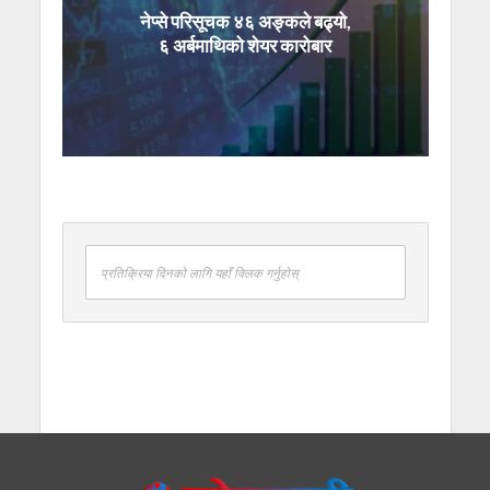
नेप्से परिसूचक ४६ अङ्कले बढ्यो,
६ अर्बमाथिको शेयर कारोबार
प्रतिक्रिया दिनको लागि यहाँ क्लिक गर्नुहोस्