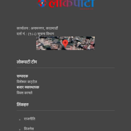
कार्यालय : अनामनगर, काठमाडाैं
दर्ता नं. : (९८८) सूचना विभाग
लोकपाटी टीम
सम्पादक
विशेश्वर कट्टेल
बजार व्यवस्थापक
विवश काफ्ले
लिंकहरु
राजनीति
विजनेस