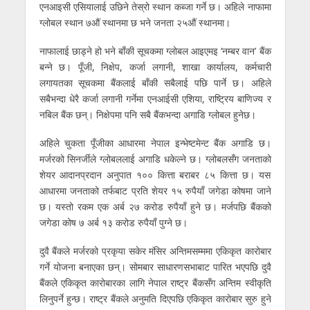
एनआइसी एसियालाई उछिने तेस्रो स्थान कब्जा गर्ने छ। अहिले नाफामा
ग्लोबल स्थान ७औं स्थानमा छ भने जनता २५औं स्थानमा।
नाफालाई छाड्ने हो भने बाँकी सूचकमा ग्लोबल आइएमइ ‘नम्बर वान’ बैंक
बन्ने छ। पूँजी, निक्षेप, कर्जा लगानी, शाखा कार्यालय, कर्मचारी
लगायतका सूचकमा बैंकलाई बाँकी सबैलाई पछि पार्ने छ। अहिले
सबैभन्दा धेरै कर्जा लगानी गर्नेमा एनआईसी एशिया, राष्ट्रिय बाणिज्य र
नबिल बैंक छन्। निक्षेपमा पनि सबै बैंकभन्दा अगाडि ग्लोबल हुनेछ।
अहिले चुकता पूँजीका आधारमा नेपाल इन्भेष्टमेन्ट बैंक अगाडि छ।
मर्जरको सिनर्जीले ग्लोबललाई अगाडि धकेल्ने छ। ग्लोबलसँग जनताको
शेयर आदानप्रदान अनुपात १०० कित्ता बराबर ८५ कित्ता छ। यस
आधारमा जनताको तर्फबाट प्रति शेयर १५ रुपैयाँ जगेडा कोषमा जाने
छ। यस्तो रकम एक अर्ब २७ करोड रुपैयाँ हुने छ। मर्जपछि बैंकको
जगेडा कोष ७ अर्ब १३ करोड रुपैयाँ पुग्ने छ।
दुवै बैंकले मर्जरको प्रकृया सकेर मंसिर अन्तिमसम्ममा एकिकृत कारोबार
गर्ने योजना बनाएका छन्। सोमबार साधारणसभाबाट पारित भएपछि दुवै
बैंकले एकिकृत कारोबारका लागि नेपाल राष्ट्र बैंकसँग अन्तिम स्वीकृति
लिनुपर्ने हुन्छ। राष्ट्र बैंकले अनुमति दिएपछि एकिकृत कारोबार सुरु हुने