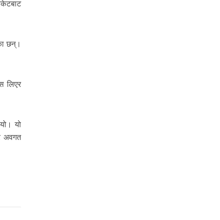
िकेटबाट
ेका छन्।
ास लिएर
ियो। यो
रे अवगत