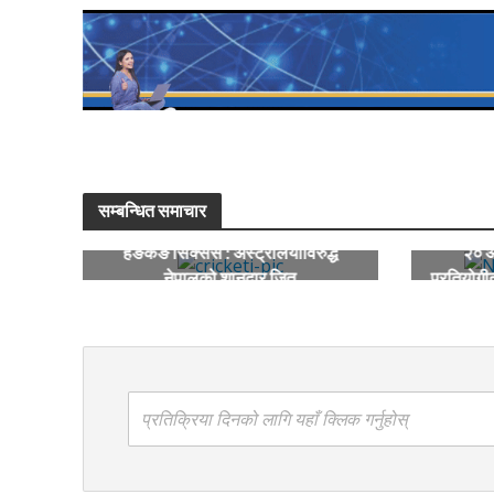
सम्बन्धित समाचार
हङकङ सिक्सेस : अस्ट्रेलियाविरुद्ध
२० औ
नेपालको शानदार जित
प्रतियोगीत
प्रतिक्रिया दिनको लागि यहाँ क्लिक गर्नुहोस्