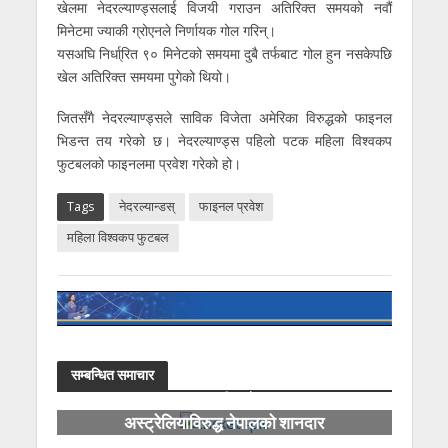
खेलमा नेदरल्याण्ड्सलाई विजयी गराउन अतिरिक्त समयको नवौं
मिनेटमा ज्याकी ग्रोएनले निर्णायक गोल गरिन्।
यसअघि निर्धा्रित ९० मिनेटको समयमा दुबै तर्फबाट गोल हुन नसकेपछि
खेल अतिरिक्त समयमा पुगेको थियो।
जितसँगै नेदरल्याण्ड्सले साविक विजेता अमेरिका विरुद्धको फाइनल
भिडन्त तय गरेको छ। नेदरल्याण्ड्स पहिलो पटक महिला विश्वकप
फुटबलको फाइनलमा प्रवेश गरेको हो।
Tags
नेदरल्यान्डस्
फाइनल प्रवेश
महिला विश्वकप फुटबल
सम्बन्धित समाचार
हङकङ सिक्सेस :
अस्ट्रेलियाविरुद्ध नेपालको शानदार
जित
२० औं हङकङ सिक्सेस क्रिकेट