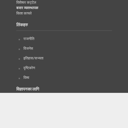
विशेश्वर कट्टेल
बजार व्यवस्थापक
विवश काफ्ले
लिंकहरु
राजनीति
विजनेस
इतिहास/सभ्यता
दृष्टिकोण
विश्व
विज्ञापनका लागि
प्रबन्धक
सम्पर्क नम्वर :
9846562944
ईमेल:
lokpatinews@gmail.com
lokpatiadd@gmail.com
(समाचार, विचार र विज्ञापनका