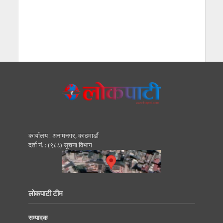
कार्यालय : अनामनगर, काठमाडाैं
दर्ता नं. : (९८८) सूचना विभाग
लोकपाटी टीम
सम्पादक