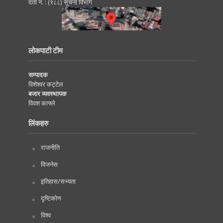
दर्ता नं. : (९८८) सूचना विभाग
लोकपाटी टीम
सम्पादक
विशेश्वर कट्टेल
बजार व्यवस्थापक
विवश काफ्ले
लिंकहरु
राजनीति
विजनेस
इतिहास/सभ्यता
दृष्टिकोण
विश्व