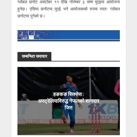
ग्लोबल छनोट अक्टोबर ११ देखि नोभेम्बर ३ सम्म युएइमा आयोजना
हुनेछ। एसिया छनोटमा युएई भने आयोजकको रुपमा स्वतः ग्लोबल
छनोटमा पुगेको छ।
सम्बन्धित समाचार
हङकङ सिक्सेस :
अस्ट्रेलियाविरुद्ध नेपालको शानदार
जित