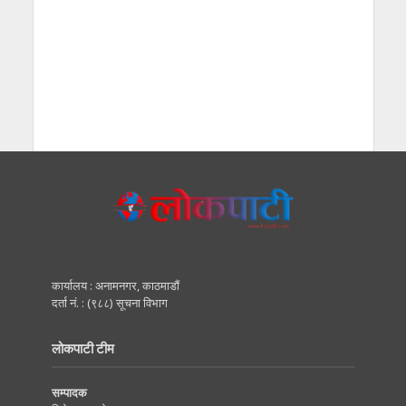
कार्यालय : अनामनगर, काठमाडाैं
दर्ता नं. : (९८८) सूचना विभाग
लोकपाटी टीम
सम्पादक