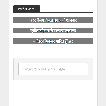
सम्बन्धित समाचार
हङकङ सिक्सेस :
अस्ट्रेलियाविरुद्ध नेपालको शानदार
जित
२० औं हङकङ सिक्सेस क्रिकेट
प्रतियोगीतामा नेपालद्वारा इन्ल्याण्ड
पराजित
युवा नीति केही दिनमा
मन्त्रिपरिषदबाट पारित हुँदैछ :
मन्त्री चौधरी
प्रतिक्रिया दिनको लागि यहाँ क्लिक गर्नुहोस्