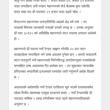
आफू पनि छक्क परेको बताए । ‘बजार कसैले ६०, कसैले ६५ हजारमा
भाडा लगाउँछन्’ उनी भन्छन् ‘महानगरको वोर्ड बैठकमा कुरा उठेपछि
मात्र थाहा पाए डी प्लटबाट २९ हजार भाडा उठ्दो रहेछ ।’
विराटनगर महानगरमा जनप्रतिनिधि आएको डेढ वर्ष भयो । तर
भाडाको विषयमा जानकारी नभएको उनको भनाइ छ । उनका अनुसार
डी प्लट ३०र३५ वर्ष अघिदेखि महानगरले सटर भाडामा लगाउन थालेको
हो ।
महानगरले डी प्लटमा नयाँ टेण्डर आह्वान गरेपछि २० वटा सटर
चलाइरहेका व्यपारीहरु भने उच्च अदालत पुगेका छन् । सस्तो भाडादरमै
सटर पाउनुपर्ने भन्दै महानगरको निर्णयविरुद्ध उत्प्रेषणयुक्त परमादेशको
मागसहित उच्च अदालतमा रिट हालेका छन् । तर शुक्रबार न्यायाधीश
हरिप्रसाद भण्डारीको इजलासले परमादेश जारी गर्नुनपर्ने आदेश दिएको
छ ।
अदालतको आदेशपछि नयाँ टेण्डर प्रक्रिया सुरु भएको प्रवक्तासमेत
रहेका वित्तीय महाशाखा प्रमुख प्रधानले बताए । नयाँ टेण्डरपछि डी
प्लटबाट मासिक ५ लाख रुपैयाँसम्म भाडा उठ्ने महानगरपालिकाको
अनुमान छ ।