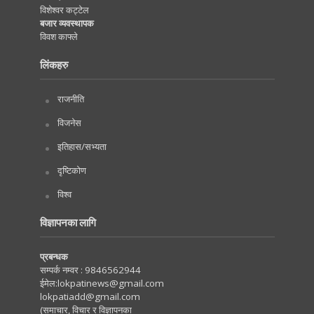
विशेश्वर कट्टेल
बजार व्यवस्थापक
विवश काफ्ले
लिंकहरु
राजनीति
विजनेस
इतिहास/सभ्यता
दृष्टिकोण
विश्व
विज्ञापनका लागि
प्रबन्धक
सम्पर्क नम्वर :
9846562944
ईमेल:
lokpatinews@gmail.com
lokpatiadd@gmail.com
(समाचार, विचार र विज्ञापनका