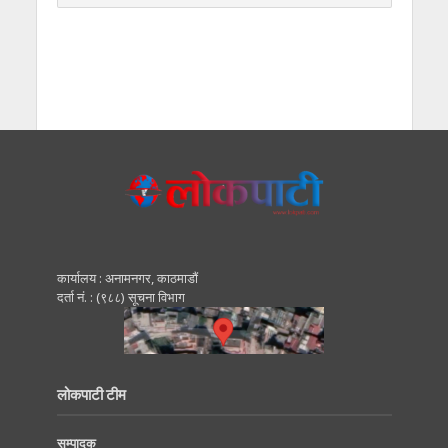
कार्यालय : अनामनगर, काठमाडाैं
दर्ता नं. : (९८८) सूचना विभाग
लोकपाटी टीम
सम्पादक