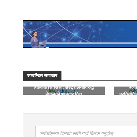
सम्बन्धित समाचार
हङकङ सिक्सेस : अस्ट्रेलियाविरुद्ध
२० औ
नेपालको शानदार जित
प्रतियोगीत
प्रतिक्रिया दिनको लागि यहाँ क्लिक गर्नुहोस्