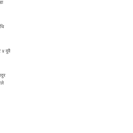
डा
ाधि
४ दुवै
दुर
रले