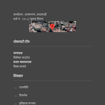
कार्यालय : अनामनगर, काठमाडाैं
दर्ता नं. : (९८८) सूचना विभाग
लोकपाटी टीम
सम्पादक
विशेश्वर कट्टेल
बजार व्यवस्थापक
विवश काफ्ले
लिंकहरु
राजनीति
विजनेस
इतिहास/सभ्यता