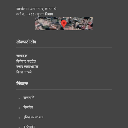
कार्यालय : अनामनगर, काठमाडाैं
दर्ता नं. : (९८८) सूचना विभाग
लोकपाटी टीम
सम्पादक
विशेश्वर कट्टेल
बजार व्यवस्थापक
विवश काफ्ले
लिंकहरु
राजनीति
विजनेस
इतिहास/सभ्यता
दृष्टिकोण