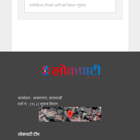
प्रतिक्रिया दिनको लागि यहाँ क्लिक गर्नुहोस्
कार्यालय : अनामनगर, काठमाडाैं
दर्ता नं. : (९८८) सूचना विभाग
लोकपाटी टीम