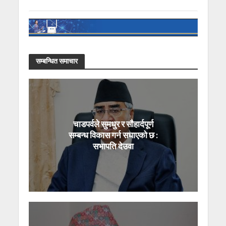
सम्बन्धित समाचार
चाडपर्वले सुमधुर र सौहार्दपूर्ण
सम्बन्ध विकास गर्न सघाएको छ :
सभापति देउवा