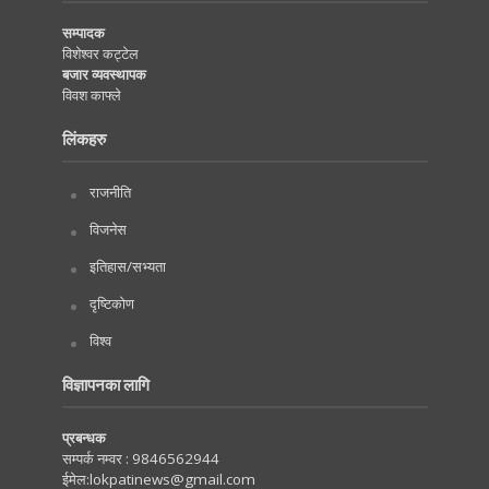
सम्पादक
विशेश्वर कट्टेल
बजार व्यवस्थापक
विवश काफ्ले
लिंकहरु
राजनीति
विजनेस
इतिहास/सभ्यता
दृष्टिकोण
विश्व
विज्ञापनका लागि
प्रबन्धक
सम्पर्क नम्वर :
9846562944
ईमेल:
lokpatinews@gmail.com