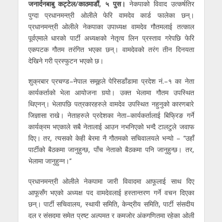
जनार्दनबाबु कट्टेल/काठमाडौं, ५ पुस।
नेकपाको विवाद उत्कर्षतिर
पुग्दा प्रधानमन्त्री ओलीले फेरि वामदेव कार्ड फालेका छन्।
प्रधानमन्त्री ओलीले नेकपाका उपाध्यक्ष वामदेव गौतमलाई तत्काल
पूर्वएमाले धारको पार्टी अध्यक्षको नेतृत्व लिन प्रस्ताव गरेपछि फेरि
एकपटक गौतम तरंगित भएका छन्। वामदेवको तरंग तीन दिनयता
देखिने गरी प्रस्फुटन भएको छ।
शुक्रबार प्रचण्ड–नेपाल समूहले पेरिसडाँडामा प्रदेश नं.–१ का नेता
कार्यकर्ताको भेला आयोजना गर्‍यो। उक्त भेलामा गौतम उपस्थित
थिएनन्। भेलापछि पत्रकारहरुले वामदेव उपस्थित नहुनुको कारणबारे
जिज्ञासा राखे। नेताहरुले प्रदेशका नेता–कार्यकर्तालाई बिफ्रिङ गर्ने
कार्यक्रम भएकाले सबै नेतालाई आउन नभनिएको भन्दै टालटुले जवाफ
दिए। तर, त्यसको केही बेरमा नै गौतमको सचिवालयले भन्यो – ‘‘उहाँ
पार्टीको बैठकमा जानुहुन्छ, पाँच नेताको बैठकमा पनि जानुहुन्छ। तर,
भेलामा जानुहुन्न।’’
प्रधानमन्त्री ओलीले नेकपामा जारी विवादमा आफूलाई साथ दिए
आफूसँग भएको अध्यक्ष पद वामदेवलाई हस्तान्तरण गर्ने वचन दिएका
छन्। पार्टी सचिवालय, स्थायी समिति, केन्द्रीय समिति, पार्टी संसदीय
दल र संसदमा समेत प्रष्ट अल्पमत र कमजोर अंकगणितमा रहेका ओली