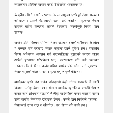
त्यसकारण ओलीको वामदेव कार्ड ढिलोसमेत भइसकेको छ।
केन्द्रीय समितिमा पनि प्रचण्ड–नेपाल समूहको झण्डै दुईतिहाइ भएकाले
समीकरणमा आउने फेरबदलले खास अर्थ राख्दैन। प्रचण्ड–नेपाल
समूहले चाहेमा केन्द्रीय समिति बैठकबाट जस्तोसुकै निर्णय लिन
सक्दछ।
वामदेव ओली कित्तामा उभिएमा नेकपा संसदीय दलको समीकरण के होला
? यसबारे पनि प्रचण्ड–नेपाल समूहमा खासै दुविधा छैन। यसअघि
विशेष अधिवेशन आव्हान गर्न राष्ट्रपतिलाई बुझाएको पत्रमा गौतम
आफैले हस्ताक्षर गरिसकेका छन्। त्यसकारण पनि उनी त्यसबाट
उम्किन सजिलो छैन। कथंकदाचित वामदेव पछि हटेमा पनि प्रचण्ड–
नेपाल समूहको संसदीय दलमा प्रष्ट बहुमत पुग्ने देखिन्छ।
वामदेवका झण्डै डेढ दर्जन सांसदमध्ये केही सांसद यसअघि नै ओली
कित्तामा उभिइसकेका छन्। ओलीले वामदेवलाई नजिक बनाउँदै नेता र
सांसद चोर्न अभियान यसअघि नै तीव्र पारिसकेका कारण संसदीय दलमा
समेत वामदेव निर्णायक देखिएका छैनन्। उनले लिने निर्णयले प्रचण्ड–
नेपाललाई दवाव राख्न त खोज्नेछ। तर, रोक्न भने सक्ने छैन।