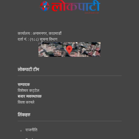
कार्यालय : अनामनगर, काठमाडाैं
दर्ता नं. : (९८८) सूचना विभाग
लोकपाटी टीम
सम्पादक
विशेश्वर कट्टेल
बजार व्यवस्थापक
विवश काफ्ले
लिंकहरु
राजनीति