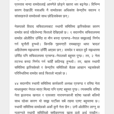
प्रस्ताव मान्दा वामदेवलाई आफ्नैले छोड्ने खतरा थप बढ्नेछ। विभिन्न
कारण देखाउँदै यसअघि नै वामदेवका अधिकांश केन्द्रीय सदस्य र
सांसदहरुले वामदेवको साथ छोडिसकेका छन्।
नेकपाको विवाद सचिवालयबाट स्थायी समितिमा झरिसकेका कारण
वामदेव कार्ड पहिलेभन्दा फितलो देखिएको छ। ९ सदस्यीय सचिवालयमा
वामदेव ओलीतिर उभिँदा वा मौन बस्दा प्रचण्ड–नेपाल समूहलाई निर्णय
गर्न चुनौती हुन्थ्यो। किनकि गृहमन्त्री रामबहादुर थापा ‘बादल’
अहिलेसम्म मझधारमा उभिँँदै आएका छन्। वामदेव र बादल दुवै मझधारमा
उभिँदा पनि सचिवालयमा प्रचण्ड–नेपालको बहुमत पुग्छ। तर, २ नेता
तटस्थ बस्दा निर्णय गर्न चाहिँ कठिनाइ हुन्थ्यो। तर, बहस स्थायी
समितिमा झरिसकेको र केन्द्रीय समितिको बैठक आव्हान भइसकेको
परिस्थितिमा वामदेव कार्ड फितलो भएको छ।
४४ सदस्यीय स्थायी समितिमा कार्यकारी अध्यक्ष प्रचण्ड र वरिष्ठ नेता
माधवकुमार नेपाल मात्र मिल्दा पनि प्रष्ट बहुमत पुग्छ। त्यसमाथि वरिष्ठ
नेता झलनाथ खनाल र प्रवक्ता नारायणकाजी श्रेष्ठ पक्षको बलियो
साथ रहेका कारण यो समूह पार्टीका सबै तहमा प्रष्ट बहुमतमा छ।
स्थायी समितिमा वामदेवको अर्को कुनै नेता छैन। उनी ओलीतिर लाग्नु वा
नलाग्नुले स्थायी समितिको समीकरणमा खास ठूलो अर्थ राख्दैन।