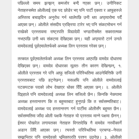
पछिल्लो समय झन्झन् कमजोर बन्दै गएका छन्। उनीनिकट
नेताहरुसमेत ओलीलाई एक पद छोडेर भए पनि पार्टी एकता र आफूहरुले
अस्तित्व बचाइदिन अनुरोध गर्न थालेपछि उनी थप अप्ठ्यारोमा पर्दै
आएका छन्। ओलीले संसदीय प्रक्रिया टारेर भए पनि संकटमोचन गर्न
राखेको प्रस्तावमा राष्ट्रपति विद्यादेवी भण्डारीसमेत सकारात्मक
नभएपछि उनी थप संकटमा देखिएका छन्। यही अप्ठ्यारो टार्न उनले
वामदेवलाई पूर्वएमालेतर्फको अध्यक्ष लिन प्रस्ताव गरेका छन्।
तत्काल पूर्वएमालेतर्फको अध्यक्ष लिन प्रस्ताव आएपछि वामदेव दोधारमा
देखिएका छन्। वामदेव दोधारका मूलतः तीन कारण देखिन्छन्, १.
ओलीले प्रस्ताव गरे पनि आफू सजिलो परिस्थितिमा आउनेबित्तिकै उनी
प्रस्तावबाट पछि हट्नेछन्। यसअघि पनि ओलीले वामदेवलाई
पटकपटक पदको लोभ देखाएर धोका दिँदै आएका छन्। २. ओलीले
दिइहाले पनि वामदेवलाई अध्यक्ष लिन सजिलो छैन। किनकि नेकपामा
अध्यक्ष हस्तान्तरण कि त बहुमतबाट हुनुपर्छ कि त सर्वसम्मतिबाट।
वामदेवलाई अध्यक्ष पद हस्तान्तरण गर्न पार्टीमा ओलीसँग बहुमत छैन।
सर्वसम्मतिमा जाँदा ओली पक्षकै नेताहरु यो प्रस्ताव मान्ने पक्षमा छैनन्।
ईश्वर पोखरेल लगायतका नेताहरु विगतदेखि नै वामदेव नस्वीकार्ने
अडान लिँदै आएका छन्। त्यस्तो परिस्थितिमा प्रचण्ड–नेपाल
समूहभित्र पनि वामदेवको भूमिकाप्रति प्रश्न उठ्नेछ। ३. ओलीको