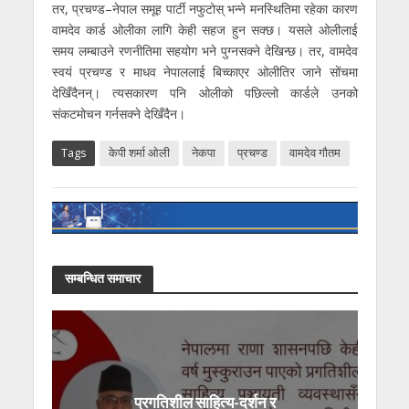
तर, प्रचण्ड–नेपाल समूह पार्टी नफुटोस् भन्ने मनस्थितिमा रहेका कारण
वामदेव कार्ड ओलीका लागि केही सहज हुन सक्छ। यसले ओलीलाई
समय लम्बाउने रणनीतिमा सहयोग भने पुग्नसक्ने देखिन्छ। तर, वामदेव
स्वयं प्रचण्ड र माधव नेपाललाई बिच्काएर ओलीतिर जाने सोंचमा
देखिँदैनन्। त्यसकारण पनि ओलीको पछिल्लो कार्डले उनको
संकटमोचन गर्नसक्ने देखिँदैन।
Tags
केपी शर्मा ओली
नेकपा
प्रचण्ड
वामदेव गाैतम
सम्बन्धित समाचार
प्रगतिशील साहित्य-दर्शन र