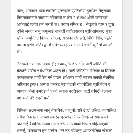
जान, अनजान आज त्यसैको पुनरावृत्ति प्रतिक्षाँया हुर्काउन नेतृत्वका
क्रियाकलापले सहयोग गरिरहेको त छैन ? अध्यक्ष ओली कमरेडले
आफैलाई फर्केर हेर्न जरुरी छ। प्रश्न गम्भिर छ। नेतृत्वले काम र कुरा
दुवैले जनता सामु आफूलाई सामन्ती व्यक्तिवादको प्रतिक्षाँयाबाट मुक्त
छौं र कम्युनिस्ट बिचार, संगठन, संस्कार संस्कृति, विधि, विधि, पद्धति
पालना प्रति कटिबद्ध छौं भनेर व्यवहारबाट साबित गर्ने चुनौती आएको
छ।
नेतृत्वले नजानेको विषय होइन कम्युनिस्ट पार्टीमा पार्टी कमिटीको
बैठकनै सर्बोच र वैधानिक अङ्ग हो। पार्टी कमिटीमा मौखिक वा लिखित
प्रस्तावहरू पार्टी पेश गर्न पाउने अधिकार पार्टी सदस्य सबैको नैसर्गिक
अधिकार हुन्छ। अध्यक्ष कमरेड प्रचण्डको राजनीतिक प्रतिवेदन र
अध्यक्ष ओली कमरेडको प्रति जवाफ प्रतिवेदन पार्टी कमिटी बैठकमा
पेश भयो धेरै राम्रो भयो ।
बिधिवत छलफलमा जानु वैधानिक, कानुनी, सबै ढंगले उचित, न्यायोचित
र वैज्ञानिक छ। अध्यक्ष कमरेड प्रचण्डको प्रतिवेदनले समस्याको
जडलाई वैचारिक रूपमा उठान गरेर समस्याको निधान पहिल्याएको
छलाई, छलफलनै हुन सक्दैन भन्ने हठ गरिरहनु अराजनीतिक सोचको