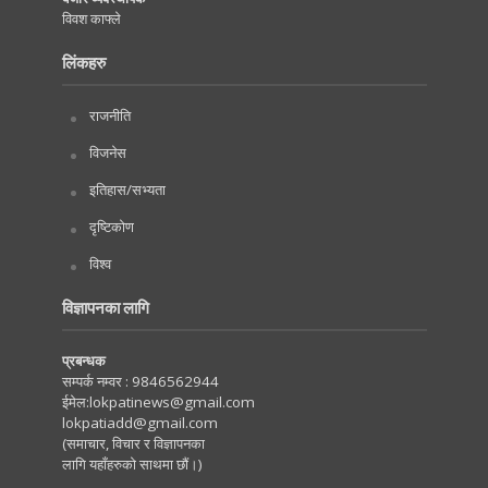
विवश काफ्ले
लिंकहरु
राजनीति
विजनेस
इतिहास/सभ्यता
दृष्टिकोण
विश्व
विज्ञापनका लागि
प्रबन्धक
सम्पर्क नम्वर :
9846562944
ईमेल:
lokpatinews@gmail.com
lokpatiadd@gmail.com
(समाचार, विचार र विज्ञापनका
लागि यहाँहरुको साथमा छौं।)