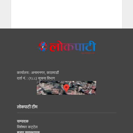
कार्यालय : अनामनगर, काठमाडाैं
दर्ता नं. : (९८८) सूचना विभाग
लोकपाटी टीम
सम्पादक
विशेश्वर कट्टेल
बजार व्यवस्थापक