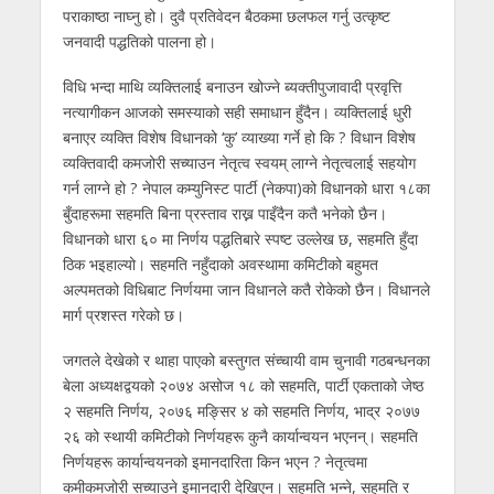
पराकाष्ठा नाघ्नु हो। दुवै प्रतिवेदन बैठकमा छलफल गर्नु उत्कृष्ट
जनवादी पद्धतिको पालना हो।
विधि भन्दा माथि व्यक्तिलाई बनाउन खोज्ने ब्यक्तीपुजावादी प्रवृत्ति
नत्यागीकन आजको समस्याको सही समाधान हुँदैन। व्यक्तिलाई धुरी
बनाएर व्यक्ति विशेष विधानको ‘कु’ व्याख्या गर्ने हो कि ? विधान विशेष
व्यक्तिवादी कमजोरी सच्याउन नेतृत्व स्वयम् लाग्ने नेतृत्वलाई सहयोग
गर्न लाग्ने हो ? नेपाल कम्युनिस्ट पार्टी (नेकपा)को विधानको धारा १८का
बुँदाहरूमा सहमति बिना प्रस्ताव राख्न पाइँदैन कतै भनेको छैन।
विधानको धारा ६० मा निर्णय पद्धतिबारे स्पष्ट उल्लेख छ, सहमति हुँदा
ठिक भइहाल्यो। सहमति नहुँदाको अवस्थामा कमिटीको बहुमत
अल्पमतको विधिबाट निर्णयमा जान विधानले कतै रोकेको छैन। विधानले
मार्ग प्रशस्त गरेको छ।
जगतले देखेको र थाहा पाएको बस्तुगत संच्चायी वाम चुनावी गठबन्धनका
बेला अध्यक्षद्वयको २०७४ असोज १८ को सहमति, पार्टी एकताको जेष्ठ
२ सहमति निर्णय, २०७६ मङ्सिर ४ को सहमति निर्णय, भाद्र २०७७
२६ को स्थायी कमिटीको निर्णयहरू कुनै कार्यान्वयन भएनन्। सहमति
निर्णयहरू कार्यान्वयनको इमानदारिता किन भएन ? नेतृत्वमा
कमीकमजोरी सच्याउने इमानदारी देखिएन। सहमति भन्ने, सहमति र