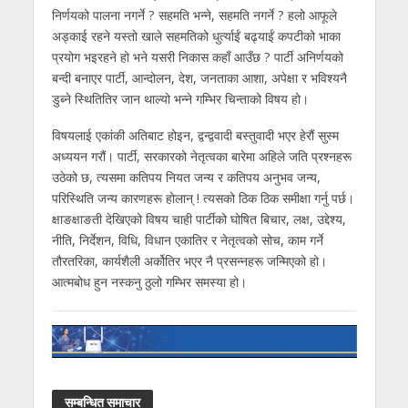
निर्णयको पालना नगर्ने ? सहमति भन्ने, सहमति नगर्ने ? हलो आफूले
अड्काई रहने यस्तो खाले सहमतिको धुर्त्याईं बढ्याईं कपटीको भाका
प्रयोग भइरहने हो भने यसरी निकास कहाँ आउँछ ? पार्टी अनिर्णयको
बन्दी बनाएर पार्टी, आन्दोलन, देश, जनताका आशा, अपेक्षा र भविश्यनै
डुब्ने स्थितितिर जान थाल्यो भन्ने गम्भिर चिन्ताको विषय हो।
विषयलाई एकांकी अतिबाट होइन, द्वन्द्ववादी बस्तुवादी भएर हेरौं सुस्म
अध्ययन गरौं। पार्टी, सरकारको नेतृत्वका बारेमा अहिले जति प्रश्नहरू
उठेको छ, त्यसमा कतिपय नियत जन्य र कतिपय अनुभव जन्य,
परिस्थिति जन्य कारणहरू होलान् ! त्यसको ठिक ठिक समीक्षा गर्नु पर्छ।
क्षाङक्षाङती देखिएको विषय चाही पार्टीको घोषित बिचार, लक्ष, उद्देश्य,
नीति, निर्देशन, विधि, विधान एकातिर र नेतृत्वको सोच, काम गर्ने
तौरतरिका, कार्यशैली अर्कोतिर भएर नै प्रसन्नहरू जन्मिएको हो।
आत्मबोध हुन नस्कनु ठुलो गम्भिर समस्या हो।
सम्बन्धित समाचार