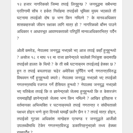
१२ हजार नागरिकको जिम्मा तपाई लिनुहुन्छ ? जनयुद्धमा सबैभन्दा
प्रतिगामी सोंच र हर्कत निर्वाहमा तपाईको भूमिका मुख्य भएकाले ती
घटनामा तपाईको दोष छ भन्न किन नमिल्ने ? के मानवअधिकार
शासकहरुको जीवन रक्षाका लागि मात्र हो ? नागरिकको बाँच्न पाउने
अधिकार र आधारभूत आवश्यकताको परिपूर्ति मानवअधिकारभित्र पर्दैन
?
ओली कमरेड, नेपालमा जनयुद्ध नभएको भए आज तपाई कहाँ हुनुहुन्थ्यो
? असोज १८ र माघ १९ मा राजा ज्ञानेन्द्रले चालेको निरंकुश कदमपछि
तपाईको हालत के थियो ? के ती सबै घटनाक्रम तपाईलाई हेक्का छ ?
हुन त तपाई बयलगाडा चढेर अमेरिका पुगिँदैन भन्दै गणतन्त्रविरुद्ध
विषवमन गर्दै हुनुहुन्थ्यो क्यारे। नेपालमा जनयुद्ध नभएको भए तपाईको
गणतन्त्रमाथि रजगज गर्ने हैसियत हुन्थ्यो ? नेपालमा जनयुद्ध नभएको
भए यतिबेला तपाई कि त ज्ञानेन्द्रको जेलमा हुनुहुन्थ्यो कि त केशरजंग
रायमाझीझैं ज्ञानेन्द्रको जेलमा भन्न किन नमिल्ने ? आखिर इतिहास र
वर्तमानका अभिव्यक्ति र घटनाक्रमले तपाई गणतन्त्र र संघीयताको
पक्षधर होइन भन्ने कुरा दिनको घामझैं छर्लंग छैन र ? तपाई मात्र होइन,
तपाईको गुटका अधिकांश मान्छेहरु प्रचण्ड र जनयुद्धले आर्जेको
उपलब्धीमाथि टेकेर गणतन्त्रविरुद्ध डकारिरहनुभएको तथ्य हेक्का
राख्नुपर्दैन ?