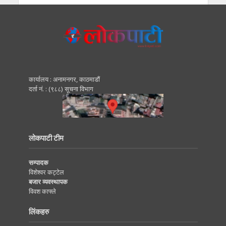
कार्यालय : अनामनगर, काठमाडाैं
दर्ता नं. : (९८८) सूचना विभाग
लोकपाटी टीम
सम्पादक
विशेश्वर कट्टेल
बजार व्यवस्थापक
विवश काफ्ले
लिंकहरु