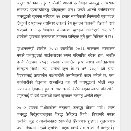
अपुष्ट स्रोतका अनुसार ओलीले आफ्नो प्रतिवेदन जनयुद्ध र त्यसका
कमाण्डर प्रचण्डविरुद्ध सोझ्याएका छन्। उनले आफ्नो प्रतिवेदनमा
जनयुद्धको क्रममा मारिएका १७ हजार नागरिकको जिम्मेवारी प्रचण्डले
लिनुपर्ने र प्रचण्ड नसच्चिए उनलाई हेग पुर्‍याउने चेतावनी दिइएको दावी
गरिएको छ। प्रतिवेदनमा जे–जस्ता कुराहरु समेटिएको भए पनि
ओलीको प्रस्ताव प्रचण्डको हमलामा केन्द्रित हुने कुरा निश्चित नै छ।
प्रधानमन्त्री ओलीले २०५२ सालदेखि २०६३ सालसम्म सञ्चालन
भएको जनयुद्धलाई आतंकवादका रुपमा परिभाषित गरेका छन्, जबकि
उनकै नेतृत्वमा २०२८ सालमा सञ्चालित झापा काण्ड व्यक्तिहत्यामा
केन्द्रित थियो। तर, अनौठो कुरा के छ भने २०२८ को झापा
विद्रोहलाई तत्कालीन माओवादीले क्रान्तिकारी कदम भनेको छ, यता
माओवादीको नेतृत्वमा सञ्चालित दश वर्षे जनयुद्धलाई ओली समूह
आतंकवाद देख्दछ। हुन त गणतन्त्रको विरोधी भएका कारण पनि ओली
समूहलाई यी सबै उपलब्धी खासै मूल्यवान नलाग्नु अनौठो होइन।
२०५२ सालमा माओवादीको नेतृत्वमा जनयुद्ध घोषणा भयो। उक्त
जनयुद्ध निरंकुशतन्त्रका विरुद्ध केन्द्रित थियो। विश्वभरि भएका
क्रान्ति, युद्ध र आन्दोलनहरु स्वाभावैले हिंसात्मक हुन्छन्। तुलनात्मक
रुपमा नेपालमा भएको क्रान्तिमा भएको मानवीय क्षति कम नै मान्नुपर्छ।