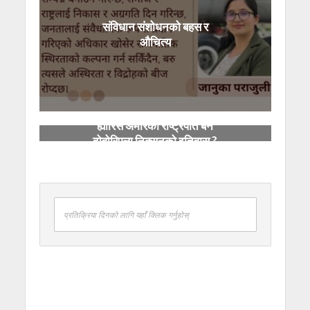
संविधान संशोधनको बहस र
औचित्य
ह्यारिस अमेरिकी राष्ट्रपति बने
दोहोरिएला निक्सनको इतिहास ?
प्रतिक्रिया दिनको लागि यहाँ क्लिक गर्नुहोस्