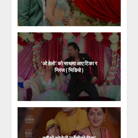
’ओ हेलो’ को साथमा आए टिका र
निरज ( भिडियो )