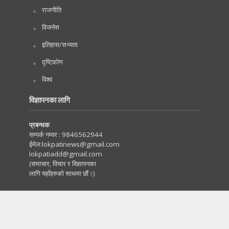
राजनीति
विजनेस
इतिहास/सभ्यता
दृष्टिकोण
विश्व
विज्ञापनका लागि
प्रबन्धक
सम्पर्क नम्वर :
9846562944
ईमेल:
lokpatinews@gmail.com
lokpatiadd@gmail.com
(समाचार, विचार र विज्ञापनका
लागि यहाँहरुको साथमा छौं।)
Copyright © 2020. All Rights Reserved by Lokpati.com
:: Maintained by
Tachyonwave
.