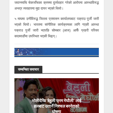
जवानमाथि चेकजाँचका क्रममा दुर्व्यवहार गरेको आरोपमा आस्थाविरुद्ध
अभद्र व्यवहारमा मुद्दा दायर भएको थियो।
५ माघमा उनीविरुद्ध जिल्ला प्रशासन कार्यालयबाट पक्राउ पुर्जी जारी
भएको थियो। भारतमा सांगीतिक कार्यक्रमका लागि गएकी आस्था
पक्राउ पुर्जी जारी भएपछि सोमबार (आज) आफैँ प्रहरी परिसर
काठमाडौंमा उपस्थित भएकी थिइन्।
सम्बन्धित समाचार
भोलीदेखि ‘बेहुली फ्रम मेघौली’ लाई
हलबाट उतार्ने निश्चल बस्नेतको
घोषणा