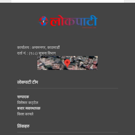
कार्यालय : अनामनगर, काठमाडाैं
दर्ता नं. : (९८८) सूचना विभाग
लोकपाटी टीम
सम्पादक
विशेश्वर कट्टेल
बजार व्यवस्थापक
विवश काफ्ले
लिंकहरु