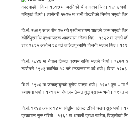
काठमाडौं। वि.सं. १३१७ मा अरनिको चीन गएका थिए। १६१६ भदौ २५ ग
गरिएको थियो। त्यसैगरी १७२७ मा रानी पोखरीको निर्माण भएको थि
वि.सं. १७७९ साल पौष २७ गते पृथ्वीनारायण शाहको जन्म भएको 
कीर्तिपुरमाथि प्रथमपटक आक्रमण गरेका थिए। १८२२ मा उनले कीर
शाह १८२५ असोज २४ गते ललितपुरमाथि विजयी भएका थिए। १८२६ 
वि.सं. १८४६ मा नेपाल तिब्बत प्रथम सन्धि भएको थियो। १८७२ अ
त्यसैगरी १९०३ कार्तिक १२ गते भण्डारखाल पर्व भयो। वि.सं. १९०
वि.सं. १९०६ मा जंगबहादुरको युरोप यात्रा भयो। १९०८ पुस ७ मा
स्थापना भयो। १९११ मा नेपाल–तिब्बत युद्ध प्रारम्भ भयो। १९१७ मा 
वि.सं. १९४४ असार १४ मा चिठ्ठीमा टिकट टाँस्ने चलन सुरु भयो। 
प्रकाशन सुरु गरियो। १९६८ मा अमाली प्रथा खारेज, बिजुलीको नि