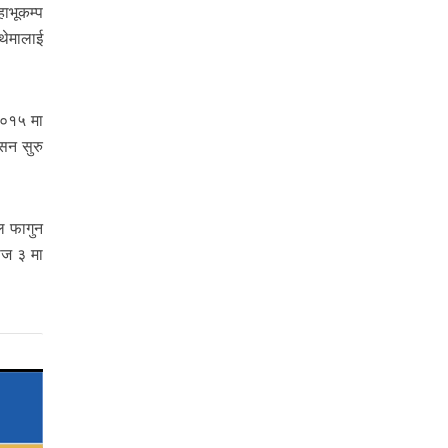
ाभूकम्प
थेमालाई
२०१५ मा
सन सुरु
ल फागुन
ोज ३ मा