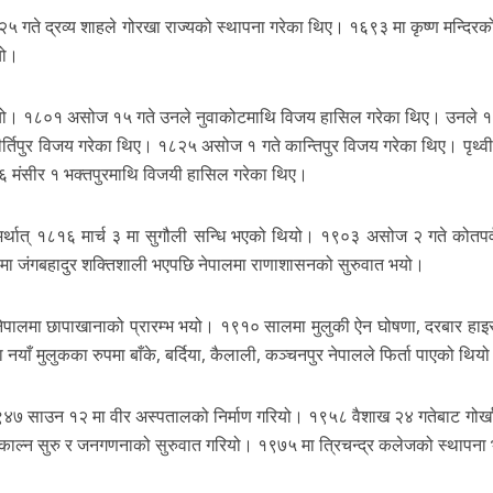
ते द्रव्य शाहले गोरखा राज्यको स्थापना गरेका थिए। १६९३ मा कृष्ण मन्दिरको 
यो।
थियो। १८०१ असोज १५ गते उनले नुवाकोटमाथि विजय हासिल गरेका थिए। उनले 
्तिपुर विजय गरेका थिए। १८२५ असोज १ गते कान्तिपुर विजय गरेका थिए। पृथ्व
मंसीर १ भक्तपुरमाथि विजयी हासिल गरेका थिए।
र्थात् १८१६ मार्च ३ मा सुगौली सन्धि भएको थियो। १९०३ असोज २ गते कोतपर
३ मा जंगबहादुर शक्तिशाली भएपछि नेपालमा राणाशासनको सुरुवात भयो।
 नेपालमा छापाखानाको प्रारम्भ भयो। १९१० सालमा मुलुकी ऐन घोषणा, दरबार हाइ
नयाँ मुलुकका रुपमा बाँके, बर्दिया, कैलाली, कञ्चनपुर नेपालले फिर्ता पाएको थिय
१९४७ साउन १२ मा वीर अस्पतालको निर्माण गरियो। १९५८ वैशाख २४ गतेबाट गोर्ख
काल्न सुरु र जनगणनाको सुरुवात गरियो। १९७५ मा त्रिचन्द्र कलेजको स्थापना