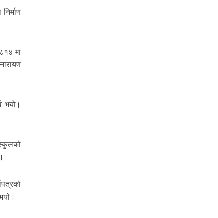
निर्माण
१८१४ मा
ीनारायण
्व भयो।
स्कुलको
ो।
ापत्रको
 भयो।