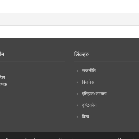
ीम
लिंकहरु
राजनीति
टेल
विजनेस
थापक
इतिहास/सभ्यता
दृष्टिकोण
विश्व