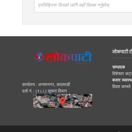
प्रतिक्रिया दिनको लागि यहाँ क्लिक गर्नुहोस्
लोकपाटी ट
सम्पादक
विशेश्वर कट्
बजार व्यवस्
कार्यालय : अनामनगर, काठमाडाैं
विवश काफ्ले
दर्ता नं. : (९८८) सूचना विभाग