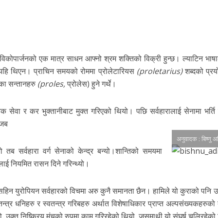
जिविकोपार्जनको एक मात्र साधन आफ्नो श्रम शक्तिको विक्री हुन्छ। ल्याटिन भाषा
यहि थिएन। प्राचिन समयको रोममा प्रोलेटारियस
(proletarius)
शब्दको प्रय
का सन्तानहरु
(proles,
प्रोलेस) हुने गर्थे।
क सेवा र कर भुक्तानीबाट मुक्त गरिएको थियो। पछि सर्वहारालाई सेनामा भर्ति गर
 जब
अनुवादक : बिष्णु 
ब सर्वहारा वर्ग सेनाको केन्द्र बन्यो।
शान्तिको समयमा
लाई नियमित रासन दिने गरिन्थ्यो।
हिन युरोपियन सर्वहारको विचमा अरु कुनै समानता छैन। हामिले यो कुराको पनि उपेक
स्वतन्त्र धनिहरु र स्वतन्त्र गरिबहरु अर्थात विशेषाधिकार प्राप्त अल्पसंख्यकहरुको
ो, उक्त निष्क्रिय मंचको रुपमा काम गरिरहेको थियो, जसमाथी यो संघर्ष चलिरहेको