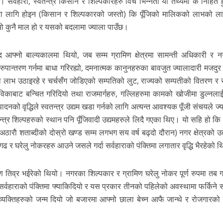
‍यो। सर्वहारा, स्वतन्त्र किसान र शिल्पकारहरु विच भिन्नता यो तथ्यमा के निहित ह
ना लागि होइन (किसान र शिल्पकारको जस्तो) कि पूँजिको मालिकको लाभको ला
्यो कुनै माल हो र यसको बदलामा ज्याला पाउँछ।
द आफ्नो बाल्यकालमा थियो, जब सम्म ग्रामिण क्षेत्रमा सामन्ती अधिकारी र न
ा रुपान्तरण गर्नमा बाधा गरिरह्यो, दमनात्मक कानुनहरुका बावजुत ज्यालादारी मजदुर 
पमा लाभ उठाइरहे र चर्चसँग जोडिएको सम्पतिको लुट, राज्यको सम्पतीको वितरण र 
ाबाट बन्चित गरिदियो तथा राजमार्गहरु, गल्लिहरुमा कामको खोजीमा डुल्नलाई व
नको वृद्धिले स्वतन्त्र उद्यम खडा गर्नको लागि अत्यन्त आवश्यक पूँजी संचयले ज्
त्र शिल्पहरुको स्थान पनि पूँजिवादी उद्यमहरुले लिदै गएका थिए। यो सहि हो कि 
अठाराै‌ शताब्दीको दोस्रो खण्ड सम्म लगभग सय वर्ष बढ्दो दौरान) नगर क्षेत्रको उ
ढ र घरेलु नोकरहरु आउने जसले गर्दा सर्वहाराको पंक्तिमा लगातार वृद्धि भैरहेको 
रण तिव्र भईरेको थियो। नगरका शिल्पकार र ग्रामिण घरेलु नोकर पूर्ण रुपमा तब 
सर्वहाराको पंक्तिमा फ्याकिदियो र यस प्रकार तीनको पहिलेको अवस्थामा फर्किने स
 व्यक्तिहरुको जन्म दियो जो बजारमा आफ्नो छाला बेच्न आफै जान्थे र रोजगारको