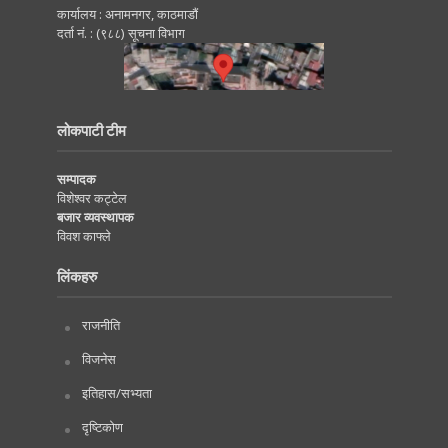
कार्यालय : अनामनगर, काठमाडाैं
दर्ता नं. : (९८८) सूचना विभाग
लोकपाटी टीम
सम्पादक
विशेश्वर कट्टेल
बजार व्यवस्थापक
विवश काफ्ले
लिंकहरु
राजनीति
विजनेस
इतिहास/सभ्यता
दृष्टिकोण