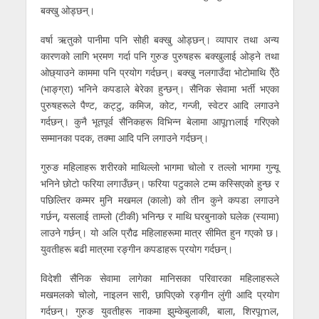
बक्खु ओड्छन्।
वर्षा ऋतुको पानीमा पनि सोही बक्खु ओड्छन्। व्यापार तथा अन्य
कारणको लागि भ्रमण गर्दा पनि गुरुङ पुरुषहरू बक्खुलाई ओड्ने तथा
ओछ्याउने काममा पनि प्रयोग गर्दछन्। बक्खु नलगाउँदा भोटोमाथि ऐँठे
(भाङ्ग्रा) भनिने कपडाले बेरेका हुन्छन्। सैनिक सेवामा भर्ती भएका
पुरुषहरूले पैण्ट, कट्टु, कमिज, कोट, गन्जी, स्वेटर आदि लगाउने
गर्दछन्। कुनै भूतपूर्व सैनिकहरू विभिन्न बेलामा आपूmलाई गरिएको
सम्मानका पदक, तक्मा आदि पनि लगाउने गर्दछन्।
गुरुङ महिलाहरू शरीरको माथिल्लो भागमा चोलो र तल्लो भागमा गुन्यू
भनिने छोटो फरिया लगाउँछन्। फरिया पटुकाले टम्म कस्सिएको हुन्छ र
पछिल्तिर कम्मर मुनि मखमल (कालो) को तीन कुने कपडा लगाउने
गर्छन्, यसलाई ताम्लो (टीकी) भनिन्छ र माथि घरबुनाको घलेक (स्यामा)
लाउने गर्छन्। यो अलि प्रौढ महिलाहरूमा मात्र सीमित हुन गएको छ।
युवतीहरू बढी मात्रमा रङ्गीन कपडाहरू प्रयोग गर्दछन्।
विदेशी सैनिक सेवामा लागेका मानिसका परिवारका महिलाहरूले
मखमलको चोलो, नाइलन सारी, छापिएको रङ्गीन लुंगी आदि प्रयोग
गर्दछन्। गुरुङ युवतीहरू नाकमा झुम्केबुलाकी, बाला, शिरपूmल,