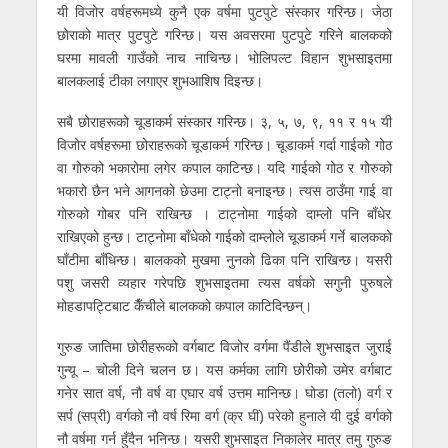
यी विजोर वर्षहरूमध्ये कुनै एक वर्षमा पुटपुटे संस्कार गरिन्छ। जेठा
छोराको मात्र पुटपुटे गरिन्छ। यस अवसरमा पुटपुटे गरिने बालकको
घरमा मावली गाउँको नाच नाचिन्छ। भोलिपल्ट विहान शुभसाइतमा
बालकलाई टीका लगाएर शुभआशिष दिइन्छ।
सबै छोराहरूको चूडाकर्म संस्कार गरिन्छ। ३, ५, ७, ९, ११ र १५ यी
विजोर वर्षहरूमा छोराहरूको चूडाकर्म गरिन्छ। चूडाकर्म गर्दा गाईको गोठ
वा गोरुको भकारोमा लगेर कपाल काटिन्छ। यदि गाईको गोठ र गोरुको
भकारो छैन भने आगनको छेउमा टाट्नो बनाइन्छ। त्यस ठाउँमा गाई वा
गोरुको गोबर पनि राखिन्छ । टाट्नोमा गाईको दाम्लो पनि बाँधेर
राखिएको हुन्छ। टाट्नोमा बाँधेको गाईको दाम्लोले चूडाकर्म गर्ने बालकको
घाँटीमा बाँधिन्छ। बालकको मुखमा नुनको ढिका पनि राखिन्छ। यसरी
पशु जसरी व्यहार गरेपछि शुभसाइतमा त्यस वर्षको सगुनी पुरुषले
मोहडापट्टिबाट कैँचीले बालकको कपाल काटिदिन्छन्।
गुरुङ जातिमा छोरीहरूको वर्गबाट विजोर वर्गमा पैंडीले शुभसाइत जुराई
गुन्यू – चोली दिने चलन छ। यस कर्मका लागि छोरीको उमेर वर्गबाट
गनेर सात वर्ष, नौ वर्ष वा एघार वर्ष उत्तम मानिन्छ। घोडा (तलो) वर्ग र
सर्प (सप्री) वर्गको नौ वर्ष रिमा वर्ग (क्र घीं) परेको हुनाले यी दुई वर्गको
नौ वर्षमा गर्न हुँदैन भनिन्छ। यसरी शुभसाइत निकालेर मात्र तमु गुरुङ