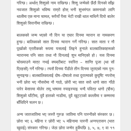
गरिन्छ। अर्थात् शिशुको नाम राखिन्छ। शिशु जन्मेको छैंठौ दिनको साँझ
नवजात शिशुको भविष्य राम्रो होस् भनी शुभमंगल कामनाको लागि
थालीमा एक माना चामल, रूपैयाँ पैसा भेटी राखी थाल माथिनै दियो बालेर
शिशुको सिरानीमा राखिन्छ।
बालकको जन्म भएको नौ दिन या एघार दिनमा न्वारान वा नामकरण
हुन्छ। बालिकाको सात दिनमा न्वारान गर्ने गरिन्छ। सात माता र नौ
पूर्खाको प्रतीकको रूपमा यसलाई लिइने हुनाले बालबालिकाहरूको
न्वारानमा पनि सात तथा नौ दिनलाई शुभ मानिएको हो। यस दिनमा
चोख्याउने मात्र नभई क्यब्रीबाट स्वस्ति – शान्ति पूजा (था सों
प्रिहसों) गर्ने गरिन्छ। त्यसै दिनमा पैंडीले तीन दिनमा जुराएको नाम पुनः
सुनाइन्छ। बालबालिकालाई दोष–दोषालो तथा दुरात्माको कुदृष्टि नपरोस्
भनी छोरा भए नौसरोमा नौ गाठो, छोरी भए सात सरो धागो सात गाँठो
पारेर बेसारमा मोलेर तमू भाषामा स्याइस्याइ भन्दै पवित्र धागो (प्हैरू)
शिशुको घाँटीमा, दुवै हातको नाडीमा, दुवै खुट्टाको कल्लीमा र कम्मरमा
बाँधिदिने चलन छ।
अन्य जातजातिमा भए जस्तै गुरुङ जातिमा पनि पास्नीको संस्कार छ।
छोरा भए ६ महिना र छोरी भए ५ महिनामा पास्नी अन्नप्रासन (भात
खुवाई) संस्कार गरिन्छ। जेठा छोरा जन्मेर हुर्केपछि ३, ५, ७, ९ वा ११