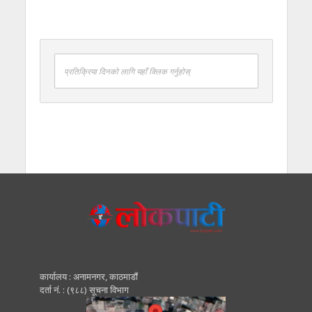
प्रतिक्रिया दिनको लागि यहाँ क्लिक गर्नुहोस्
कार्यालय : अनामनगर, काठमाडाैं
दर्ता नं. : (९८८) सूचना विभाग