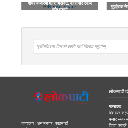
शेयर बजारमा फेरि गिरावट, कारोबार रकम
युएईबाट न
पनि घट्यो
प्रतिक्रिया दिनको लागि यहाँ क्लिक गर्नुहोस्
लोकपाटी ट
सम्पादक
विशेश्वर कट्
बजार व्यवस्
कार्यालय : अनामनगर, काठमाडाैं
विवश काफ्ले