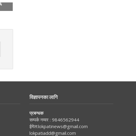
 ६
विज्ञापनका लागि
प्रबन्धक
सम्पर्क नम्वर :
9846562944
ईमेल:
lokpatinews@gmail.com
lokpatiadd@gmail.com