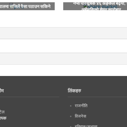
नेप्से परिसूचक ४६ अङ्कले बढ्यो,
ेपालमा सजिलै पैसा पठाउन सकिने
अर्बमाथिको शेयर कारोबार
सम्झौता
ीम
लिंकहरु
राजनीति
टेल
विजनेस
थापक
इतिहास/सभ्यता