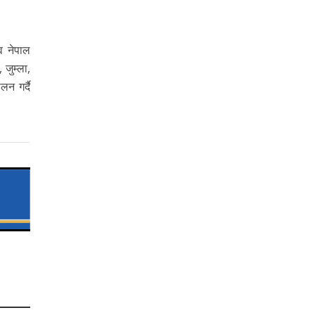
्व नेपाल
जुम्ला,
न गर्दै