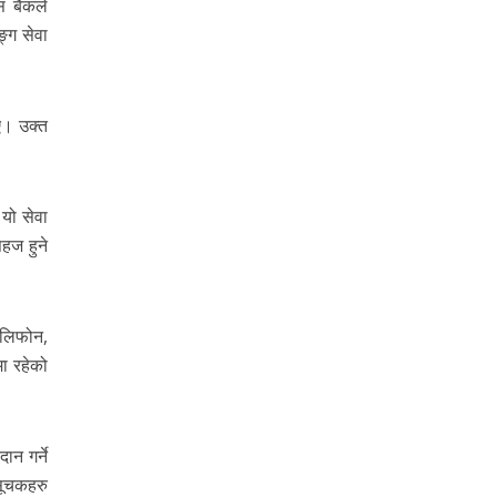
 बैंकले
ङ्ग सेवा
ए। उक्त
 यो सेवा
सहज हुने
टेलिफोन,
मा रहेको
ान गर्ने
सूचकहरु