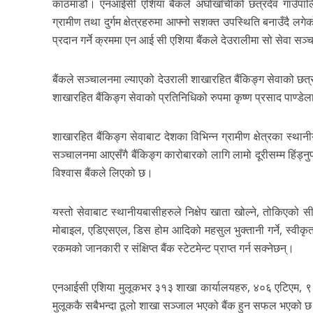
काठमाडौं। एनआईसी एशिया बैंकले अर्घाखाँचीको छत्रदेव गाउँपा
ग्रामीण तथा दुर्गम क्षेत्रहरुमा आफ्नो सशक्त उपस्थिति बनाउँदै ल
प्रदान गर्ने क्रममा एन आई सी एशिया बैंकले देउरालीमा सो सेवा सञ
बैंकले सञ्चालनमा ल्याएको देउराली शाखारहित बैंकिङ्ग सेवाको छत्
शाखारहित बैंकिङ्ग सेवाको प्रतिनिधिको रुपमा कृष्ण प्रसाद पाण्डे
शाखारहित बैंकिङ्ग सेवाबाट देशका विभिन्न ग्रामीण क्षेत्रका स्थान
सञ्चालनमा आएसँगै बैंकिङ्ग कारोबारको लागि लामो दूरीसम्म हिंड्नुपर्न
विश्वास बैंकले लिएको छ।
यस्तो सेवाबाट स्थानीयबासीहरुले निक्षेप खाता खोल्ने, तोकिएको सीम
मोबाइल, एडिएसएल, डिस होम आदिको महसुल भुक्तानी गर्ने, स्वीकृत सी
रकमको जानकारी र संक्षिप्त बैंक स्टेटमेन्ट प्राप्त गर्न सक्नेछन्।
एनआईसी एशिया मुलूकभर ३१३ शाखा कार्यालयहरु, ४०६ एटिएम, ९८ वटा 
मुलूककै सबैभन्दा ठूलो शाखा सञ्जाल भएको बैंक हुन सफल भएको 