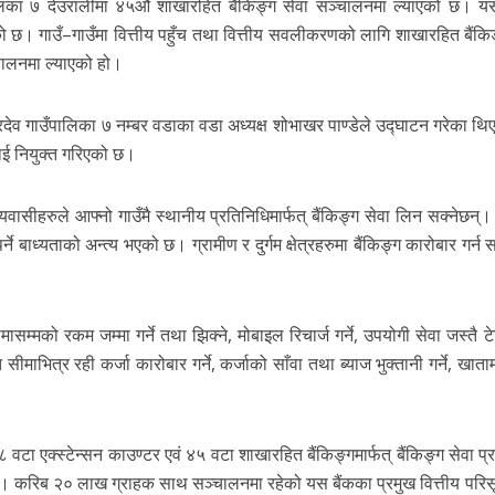
लिका ७ देउरालीमा ४५औं शाखारहित बैंकिङ्ग सेवा सञ्चालनमा ल्याएको छ। यस
गेको छ। गाउँ–गाउँमा वित्तीय पहुँच तथा वित्तीय सवलीकरणको लागि शाखारहित बैंकि
्चालनमा ल्याएको हो।
रदेव गाउँपालिका ७ नम्बर वडाका वडा अध्यक्ष शोभाखर पाण्डेले उद्घाटन गरेका थि
लाई नियुक्त गरिएको छ।
ीयवासीहरुले आफ्नो गाउँमै स्थानीय प्रतिनिधिमार्फत् बैंकिङ्ग सेवा लिन सक्नेछन्।
े बाध्यताको अन्त्य भएको छ। ग्रामीण र दुर्गम क्षेत्रहरुमा बैंकिङ्ग कारोबार गर्न 
ासम्मको रकम जम्मा गर्ने तथा झिक्ने, मोबाइल रिचार्ज गर्ने, उपयोगी सेवा जस्तै 
माभित्र रही कर्जा कारोबार गर्ने, कर्जाको साँवा तथा ब्याज भुक्तानी गर्ने, खाता
एक्स्टेन्सन काउण्टर एवं ४५ वटा शाखारहित बैंकिङ्गमार्फत् बैंकिङ्ग सेवा प्रद
छ। करिब २० लाख ग्राहक साथ सञ्चालनमा रहेको यस बैंकका प्रमुख वित्तीय परि