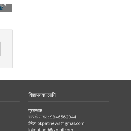
ा, ५
विज्ञापनका लागि
प्रबन्धक
सम्पर्क नम्वर :
9846562944
ईमेल:
lokpatinews@gmail.com
lokpatiadd@gmail.com