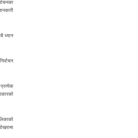
र्वाचनका
जानकारी
ै ध्यान
िर्वाचन
्रत्येक
सरकारको
ालिकाको
पोखरामा