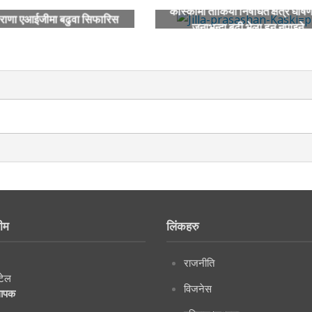
कास्कीमा तोकियो निषेधित क्षेत्र घोषण
राणा एआईजीमा बढुवा सिफारिस
जनाभन्दा बढी भेला हुन नपाइने
ीम
लिंकहरु
राजनीति
टेल
विजनेस
थापक