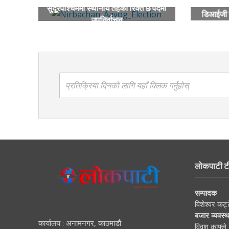
सुदूरपश्चिममा स्थानीय तहका रिक्त छ पदमा
डिआईजी 
उपनिर्वाचन
प्रतिक्रिया दिनको लागि यहाँ क्लिक गर्नुहोस्
लोकपाटी ट
सम्पादक
विशेश्वर कट्
बजार व्यवस्
कार्यालय : अनामनगर, काठमाडाैं
विवश काफ्ले