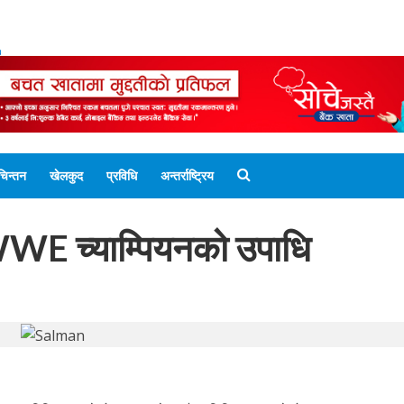
ENGLISH EDITION
नेपाली संस्करण
UNICODE 
चिन्तन
खेलकुद
प्रविधि
अन्तर्राष्ट्रिय
WE च्याम्पियनको उपाधि