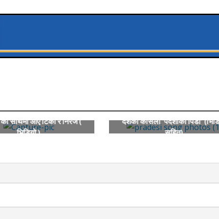
’ को साथमा आए टिका र निरज (
दशैंको कोसेली ‘पर्देशीको पिडा’ (भिड
भिडियो )
सहित)