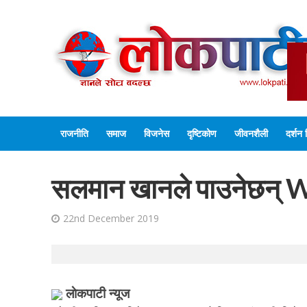
राजनीति
समाज
विजनेस
दृष्टिकोण
जीवनशैली
दर्शन 
सलमान खानले पाउनेछन् W
22nd December 2019
लाेकपाटी न्यूज