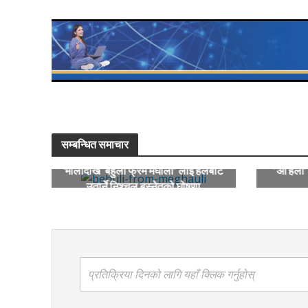
सम्बन्धित समाचार
भोलीदेखि ‘बेहुली फ्रम मेघौली’ लाई हलबाट
’ओ हेलो
उतार्ने निश्चल बस्नेतको घोषणा
प्रतिक्रिया दिनको लागि यहाँ क्लिक गर्नुहोस्