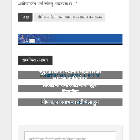
आयोगमार्फत् भर्ना खोल्नु आवश्यक छ ।’
Tags
संघीय मामिला तथा सामान्य प्रशासन मन्त्रालय
सम्बन्धित समाचार
सुदूरपश्चिममा स्थानीय तहका रिक्त
छ पदमा उपनिर्वाचन
डिआईजी राणा एआईजीमा बढुवा
सिफारिस
कास्कीमा तोकियो निषेधित क्षेत्र
घोषणा, ५ जनाभन्दा बढी भेला हुन
नपाइने
प्रतिक्रिया दिनको लागि यहाँ क्लिक गर्नुहोस्