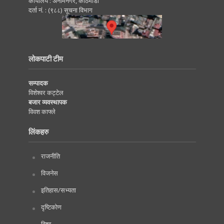
कार्यालय : अनामनगर, काठमाडाैं
दर्ता नं. : (९८८) सूचना विभाग
लोकपाटी टीम
सम्पादक
विशेश्वर कट्टेल
बजार व्यवस्थापक
विवश काफ्ले
लिंकहरु
राजनीति
विजनेस
इतिहास/सभ्यता
दृष्टिकोण
विश्व