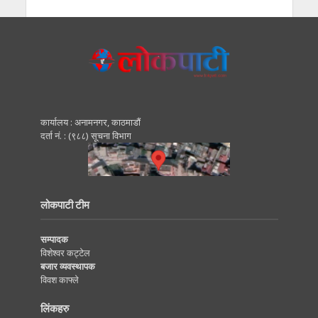
कार्यालय : अनामनगर, काठमाडाैं
दर्ता नं. : (९८८) सूचना विभाग
लोकपाटी टीम
सम्पादक
विशेश्वर कट्टेल
बजार व्यवस्थापक
विवश काफ्ले
लिंकहरु