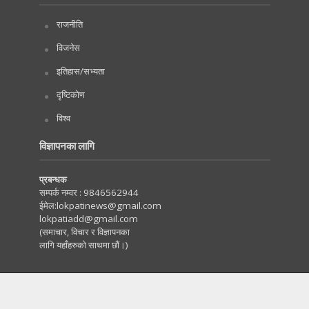
राजनीति
विजनेस
इतिहास/सभ्यता
दृष्टिकोण
विश्व
विज्ञापनका लागि
प्रबन्धक
सम्पर्क नम्वर :
9846562944
ईमेल:
lokpatinews@gmail.com
lokpatiadd@gmail.com
(समाचार, विचार र विज्ञापनका
लागि यहाँहरुको साथमा छौं।)
Copyright © 2020. All Rights Reserved by Lokpati.com
:: Maintained by
Tachyonwave
.