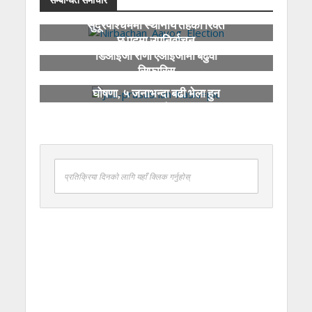
सुदूरपश्चिममा स्थानीय तहका रिक्त
छ पदमा उपनिर्वाचन
डिआईजी राणा एआईजीमा बढुवा
सिफारिस
कास्कीमा तोकियो निषेधित क्षेत्र
घोषणा, ५ जनाभन्दा बढी भेला हुन
नपाइने
प्रतिक्रिया दिनको लागि यहाँ क्लिक गर्नुहोस्