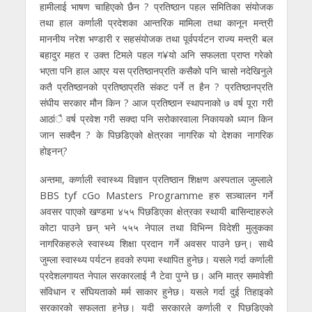
हामीलाई भाषण चाहिएको छैन ? प्रतिष्ठान पहल समितिका संयोजक
तथा हाल कर्णाली प्रदेशका आन्तरिक मामिला तथा कानून मन्त्री
माननीय नरेश भण्डारी र सहसंयोजक तथा पूर्वपर्यटन राज्य मन्त्री बल
बहादुर महत र उक्त टिमले पहल ग¥यो अनि सफलता प्राप्त गरेको
भएता पनि हाल आएर यस प्रतिष्ठानप्रति कसैको पनि चासो नदेखिनुले
कतै प्रतिष्ठानको प्रतिष्ठाप्रति संकट पर्ने त हैन ? प्रतिष्ठानप्रति
संघीय सरकार मौन किन ? आज प्रतिष्ठान स्थापनाको ७ वर्ष पूरा गरी
आठांै वर्ष प्रवेश गरी सक्दा पनि सरोकारवाला निकायको ध्यान किन
जान सक्दैन ? के पिछडिएको क्षेत्रका नागरिक यो देशका नागरिक
होइनन्?
अन्तमा, कर्णाली स्वास्थ्य विज्ञान प्रतिष्ठान शिक्षण अस्पताल जुम्लाले
BBS tyf cGo Masters Programme हरु सञ्चालन गर्ने
अवसर पाएको खण्डमा ४५५ पिछडिएका क्षेत्रका स्थायी बासिन्दाहरुले
कोटा पाउने छन् भने ५५५ नेपाल तथा विभिन्न विदेशी मुलुकका
नागरिकहरुले स्वास्थ्य शिक्षा प्रदान गर्ने अवसर पाउने छन्। साथै
जुम्ला स्वास्थ्य पर्यटन हवको रुपमा स्थापित हुनेछ। यसले गर्दा कर्णाली
प्रदेशलगायत नेपाल सरकारलाई नै टेवा पुग्ने छ। अनि मात्र समावेशी
संविधान र संघियताको मर्म साकार हुनेछ। यसले गर्दा दुई तिहाइको
सरकारको सफलता हुनेछ। यदी सरकारले कर्णाली र पिछडिएको