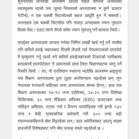
शुरुवातका दिनदेखी आजसम्म आउँदा पहिले कर्णाली अञ्चलको
सदरमुकाम भएको यस जुम्ला जिल्लाको अस्पतालमा न कुनै डाक्टर
भेटीन्थे, न एक चक्की सिटामोलको सहज आपूर्ति हुन नै सक्थ्यो।
जनताहरु एक चक्की सिटामोल पनि नपाएर अनाहकमा ज्यान गुमाउन
विवश थिए। एउटा सानो रोगले समेत ज्यान गुमाउनु पर्ने बाध्यता थियो।
तराईका अस्पतालमा उपचार गर्नका निमित्त लाखौं खर्च गर्नु पर्ने त्यसैमा
पनि कतिले हवाई जहाजबाट विरामी लैजादै गर्दा नेपालगञ्जको एयरपोर्ट
मै मृत्युवरण गर्नु पथ्र्यो भने कतिले हवाईजहाजको टिकटको प्रतिक्षामा
बस्दाबस्दै एयरपोर्टबाट नै आफन्तको लास लिएर चिहानघाटमा जानु पर्ने
स्थिति थियो । तर, यो प्रतिष्ठान स्थापना भएदेखि आजसम्म आइपुग्दा
यस शिक्षण अस्पतालमा ठूला (ठूला अपरेशनहरु भइरहेका छन् जुन
नेपालका राजधानी बाहिरका अन्य अस्पतालमा सम्भव छैनन्। हाल यस
शिक्षण अस्पतालमा १४-१५ जना प्रोफेसर, २४-२५ जना विशेषज्ञ
चिकित्सक, ३० जना मेडिकल अफिसर (BBS) डाक्टरहरु तथा
नर्सिङ्ग अफिसर, स्टाफ नर्स र विभन्न पारामेडिक्स गरी झण्डै १३०
जना र केहि प्रशासनिक कर्मचारी गरी ३०० भन्दा बढी
स्वास्थ्यकर्मीहरुले सेवा दिइरहेका छन्। हाल अमेरीकाबाट आउनु भएका
हाडजोर्नी विशेषज्ञबाट पनि सेवा प्रवाह राम्रो भइरहेको छ ।