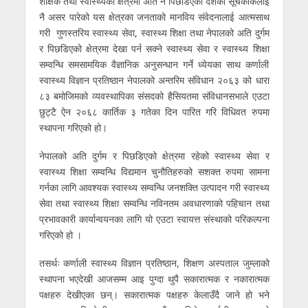
शैक्षिक तथा स्वास्थ्यको क्षेत्रमा अति नै पिछडिएका देशको सूचकांकलाई
नै असर पारेको यस क्षेत्रका जनताको मानविय संवेदनालाई आत्मसाथ
गरी गुणस्तरिय स्वास्थ्य सेवा, स्वास्थ्य शिक्षा तथा नेपालको अति दुर्गम
र पिछडिएको क्षेत्रमा देखा पर्न सक्ने स्वास्थ्य सेवा र स्वास्थ्य शिक्षा
सम्वन्धि समसामयिक वैज्ञानिक अनुसन्धान गर्ने ध्येयका साथ कर्णाली
स्वास्थ्य विज्ञान प्रतिष्ठान नेपालको अन्तरिम संविधान २०६३ को धारा
८३ बमोजिमको व्यवस्थापिका संसदको हैसियतमा संविधानसभाले एउटा
छुट्टै ऐन २०६८ कार्तिक ३ गतेका दिन पारित गरि विधिवत रुपमा
स्थापना गरिएको हो।
नेपालको अति दुर्गम र पिछडिएको क्षेत्रमा रहेको स्वास्थ्य सेवा र
स्वास्थ्य शिक्षा सम्वन्धि विद्यमान चुनौतिहरुको सशक्त रुपमा सामना
गर्नका लागि आवश्यक स्वास्थ्य सम्वन्धि जनशक्ति उत्पादन गरी स्वास्थ्य
सेवा तथा स्वास्थ्य शिक्षा सम्वन्धि नविनतम अवधारणाको पहिचान तथा
प्रभावकारी कार्यान्वयनका लागि यो एउटा स्वायत्त संस्थाको परिकल्पना
गरिएको हो ।
तसर्थः कर्णाली स्वास्थ्य विज्ञान प्रतिष्ठान, शिक्षण अस्पताल जुम्लाको
स्थापना भएदेखी आजसम्म आइ पुग्दा थुपै सकारात्मक र नकारात्मक
पक्षहरु देखीएका छन्। सकारात्मक पक्षहरु केलाउँदै जाने हो भने