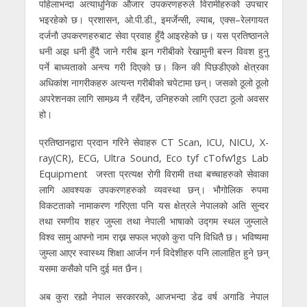
पहिलाभन्दा अत्याधुनिक औजार उपकरणहरुले विरामीहरुको उपचार
भइरहेको छ। प्रशासन, ओ.पी.डी., इमर्जेन्सी, ल्याब, एक्स–रेलगायत
दर्जनाै‍ उपकरणहरुबाट सेवा प्रवाह हुँदै आइरहेको छ। यस प्रतिष्ठानले
धनी अझ धनी हुँदै जाने गरीब झन गरीबीको रेखामुनी बस्न विवश हुनु
पर्ने बाध्यताको अन्त्य गरी दिएको छ। किन की पिछडीएको क्षेत्रका
अधिकांश नागरीकहरु अत्यन्त गरीबीको चपेटामा छन्। जसको ठूलो ठूलो
अपरेशनका लागि सामथ्र्य नै रहँदैन, उनिहरुको लागि एउटा ठूलो अवसर
हो।
प्रतिष्ठानद्वारा प्रदान गरिने सेवाहरु CT Scan, ICU, NICU, X-
ray(CR), ECG, Ultra Sound, Eco tyf cTofw’lgs Lab
Equipment जस्ता प्रत्यक्ष रोगी विरामी तथा बच्चाहरुको सेवाका
लागि आवश्यक उपकरणहरुको व्यवस्था छन्। भौगोलिक रुपमा
विकटताको नामाकरण गरिएता पनि यस क्षेत्रले नेपालको अति सुन्दर
तथा रमणीय शहर जुम्ला तथा नेपाली भाषाको उद्गम स्थल जुम्लाले
विश्व सामु आफ्नो नाम राख्न सफल भएको कुरा पनि विधितै छ। भविष्यमा
जुम्ला आएर स्वास्थ्य शिक्षा आर्जन गर्न विदेशीहरु पनि लालाहित हुने छन्
यसमा कसैको पनि दुई मत छैन।
अब कुरा रह्यो नेपाल सरकारको, आजभन्दा डेढ वर्ष अगाडि नेपाल