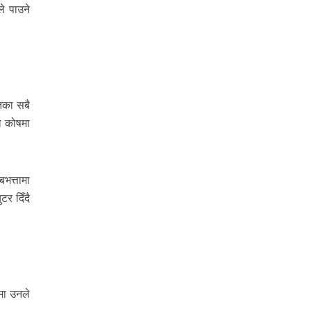
े पाउने
तका सबै
ो कोषमा
भत्तामा
र दिँदै
मा उनले