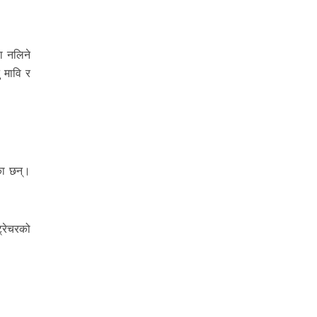
ा नलिने
 मावि र
ेका छन्।
्रेचरको