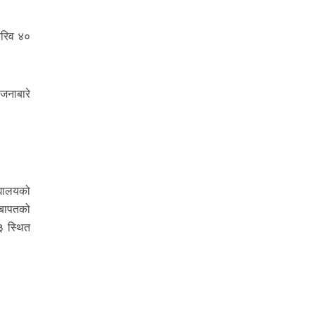
 करिव ४०
जनाबारे
्यालयको
लवबापतको
३ स्थित