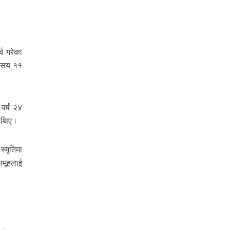
च गरेका
क सय ११
वर्ष २४
ा थिए।
्मृतिमा
समूहलाई