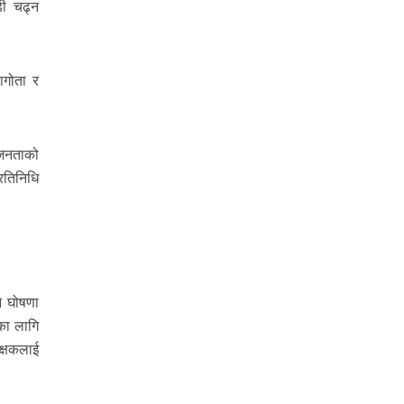
डी चढ्न
ागोता र
 जनताको
रतिनिधि
े घोषणा
का लागि
क्षकलाई