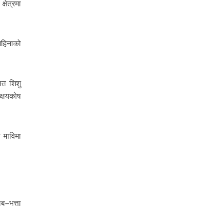
्षेत्रमा
महिनाको
ित शिशु
क्षयकोष
 माविमा
ब–भत्ता