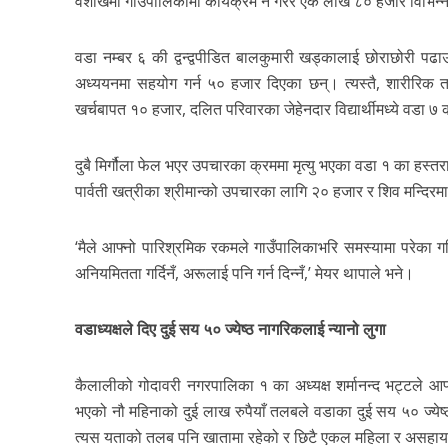
वैशाखमा गाउँपालिकामा कार्यक्रम नै गरेर एक लाख ८० हजार विभिन्न
वडा नम्बर ६ की द्वन्द्वपीडित बालकुमारी खड्कालाई छोराछोरी पढाउन
अध्ययनमा सहयोग गर्न ५० हजार दिएका छन्।
त्यस्तै, शारीर
खर्चबापत १० हजार, दलित परिवारका जेहेनदार विद्यार्थीमध्ये वड
दुबै मिर्गौला फेल भएर उपचारका क्रममा मृत्यु भएका वडा १ का हस
पार्वती खत्रीका श्रीमान्को उपचारका लागि २० हजार र शिव मन्दि
‘मैले आफ्नो पारिश्रमिक रकमले गाउँपालिकाभरि समस्यामा परेका गरि
अनियमितता गर्दिनँ, अरूलाई पनि गर्न दिन्नँ,’ मेयर थापाले भने।
वडाध्यक्षले दिए दुई सय ५० ज्येष्ठ नागरिकलाई न्यानो लुगा
कैलालीको गोदावरी नगरपालिका १ का अध्यक्ष शर्मानन्द भट्टले आफ
भएको नौ महिनाको दुई लाख रुपैयाँ तलबले वडाका दुई सय ५० ज्येष्
त्यस यताको तलब पनि खातामा रहेको र छिटै एकल महिला र असहाय ब