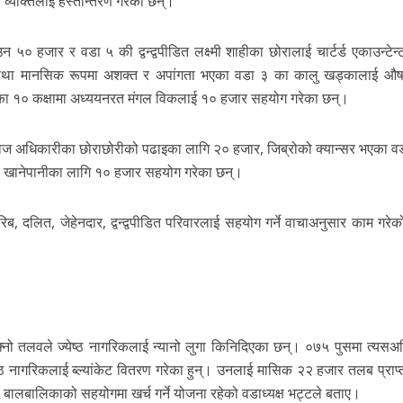
 व्यक्तिलाई हस्तान्तरण गरेका छन्।
 ५० हजार र वडा ५ की द्वन्द्वपीडित लक्ष्मी शाहीका छोरालाई चार्टर्ड एकाउन्टेन
िक तथा मानसिक रूपमा अशक्त र अपांगता भएका वडा ३ का कालु खड्कालाई औ
ा ७ का १० कक्षामा अध्ययनरत मंगल विकलाई १० हजार सहयोग गरेका छन्।
्तराज अधिकारीका छोराछोरीको पढाइका लागि २० हजार, जिब्रोको क्यान्सर भएका व
रमा खानेपानीका लागि १० हजार सहयोग गरेका छन्।
ब, दलित, जेहेनदार, द्वन्द्वपीडित परिवारलाई सहयोग गर्ने वाचाअनुसार काम गरेक
्नो तलवले ज्येष्ठ नागरिकलाई न्यानो लुगा किनिदिएका छन्। ०७५ पुसमा त्यसअघ
ठ नागरिकलाई ब्ल्यांकेट वितरण गरेका हुन्। उनलाई मासिक २२ हजार तलब प्राप्त
ालबालिकाको सहयोगमा खर्च गर्ने योजना रहेको वडाध्यक्ष भट्टले बताए।