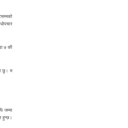
्टसम्मको
षधोपचार
डा ७ की
ो छु। म
ि जम्मा
 हुन्छ।