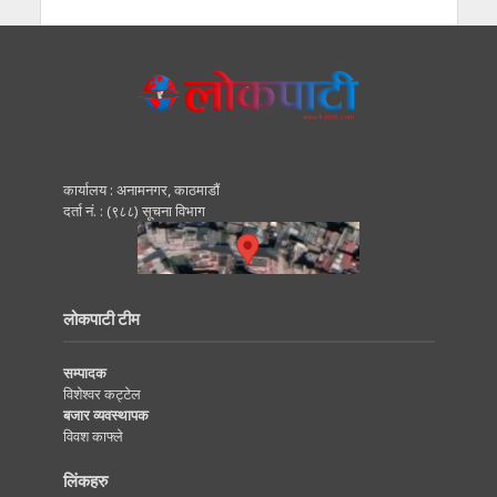
कार्यालय : अनामनगर, काठमाडाैं
दर्ता नं. : (९८८) सूचना विभाग
लोकपाटी टीम
सम्पादक
विशेश्वर कट्टेल
बजार व्यवस्थापक
विवश काफ्ले
लिंकहरु