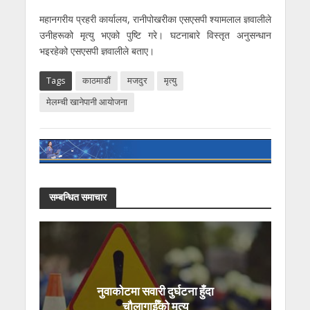
महानगरीय प्रहरी कार्यालय, रानीपोखरीका एसएसपी श्यामलाल ज्ञवालीले
उनीहरूको मृत्यु भएको पुष्टि गरे। घटनाबारे विस्तृत अनुसन्धान
भइरहेको एसएसपी ज्ञवालीले बताए।
Tags
काठमाडौं
मजदुर
मृत्यु
मेलम्ची खानेपानी आयोजना
सम्बन्धित समाचार
नुवाकोटमा सवारी दुर्घटना हुँदा
चौलागाईँको मृत्यु