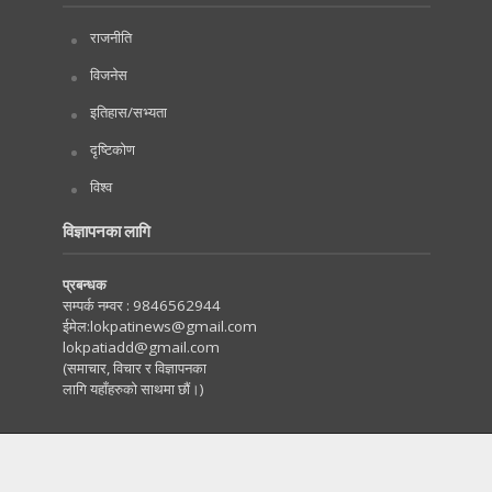
राजनीति
विजनेस
इतिहास/सभ्यता
दृष्टिकोण
विश्व
विज्ञापनका लागि
प्रबन्धक
सम्पर्क नम्वर :
9846562944
ईमेल:
lokpatinews@gmail.com
lokpatiadd@gmail.com
(समाचार, विचार र विज्ञापनका
लागि यहाँहरुको साथमा छौं।)
Copyright © 2020. All Rights Reserved by Lokpati.com
:: Maintained by
Tachyonwave
.