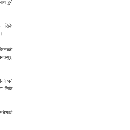
ाण हुने
मा सिके
ए।
फिल्मको
 जनकपुर,
ीको भने
मा सिके
र मधेशको