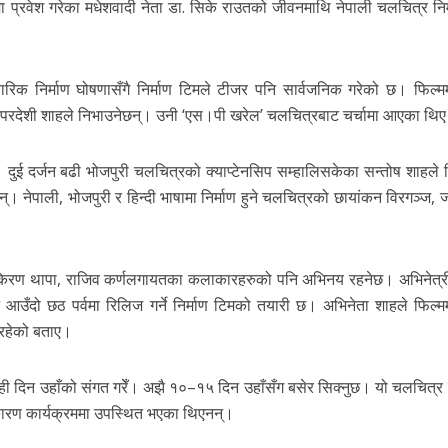
्रवेश गरेका मधेशवादी नेता डा. सिके राउतको जीवनमाथि नेपाली चलचित्र निर्म
क निर्माण घोषणासँगै निर्माण टिमले टीजर पनि सार्वजनिक गरेको छ। फिल्म
त परदेशी शाहले निभाउनेछन्। उनी ‘एस।पी खरेल’ चलचित्रबाट चर्चामा आएका थि
ुई दर्जन बढी भोजपुरी चलचित्रको क्याप्टेनसिप सम्हालिसकेका सन्तोष शाहले 
न्। नेपाली, भोजपुरी र हिन्दी भाषामा निर्माण हुने चलचित्रको छायांकन विरगञ्ज,
री, किरण थापा, राजिव कर्णलगायतका कलाकारहरुको पनि अभिनय रहनेछ। अभिनेत्र
 आउँदो छठ पर्वमा रिलिज गर्ने निर्माण टिमको तयारी छ। अभिनेता शाहले फिल्म
 रहेको बताए।
े केही दिन उहाँको संगत गरेँ। अझै १०–१५ दिन उहाँसँग बसेर सिक्नुछ। यो चलचित्
 कारण कार्यक्रममा उपस्थित भएका थिएनन्।