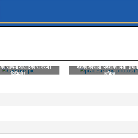
’ को साथमा आए टिका र निरज (
दशैंको कोसेली ‘पर्देशीको पिडा’ (भिड
भिडियो )
सहित)