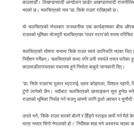
काठमाडौं। विखण्डनवादी आन्दोलन छाडेर अखण्डतावादी राजनीतिमा प
भएको छ। चलचित्रको नाम ‘डा. सिके राउत’ राखिएको छ।
यो चलचित्रको मंगलबार राजधानीमा एक कार्यक्रमका बीच औपचारि
राउतको भूमिका भोजपुरी चलचित्रका ‘पावर स्टार’को रुपमा परिचि
चलचित्रको घोषणा सभामा सिके राउत स्वयं उपस्थिति भएका थिए। द
निर्देशन गर्नेछन्। चलचित्रको कथा पनि उनी स्वयंले तयार पारेका हु
काठमाडौंलगायतका स्थानमा हुने निर्माता बाबुले जानकारी दिए।
‘डा. सिके राउत’मा पुकार भट्टराई, ध्रुव कोइराला, विशाल पहा
टुंगो लागेको छैन। भदौबाट चलचित्रको छायाङ्कन सुरु हुनेछ भने
राउतको भूमिका निर्वाह गर्न पाउनु आफ्नो लागि ठूलो अवसर र चुनौती
उनले भने, ‘सिके राउत सरको बोल्ने र हिँड्ने स्टाइल कपी गर्न मैल
मात्र नभएर सिंगो नेपालको हो।’ निर्देशक शाह भने अस्वस्थ भएका