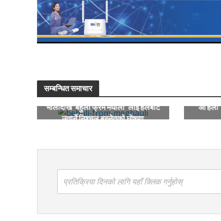
सम्बन्धित समाचार
भोलीदेखि ‘बेहुली फ्रम मेघौली’ लाई हलबाट
’ओ हेलो
उतार्ने निश्चल बस्नेतको घोषणा
प्रतिक्रिया दिनको लागि यहाँ क्लिक गर्नुहोस्