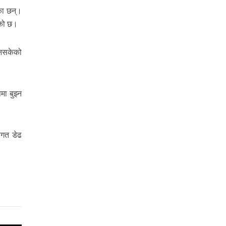
का छन्।
एको छ।
 नसकेको
ा बुझ्न
लागत डेढ