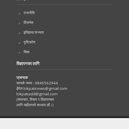
राजनीति
विजनेस
इतिहास/सभ्यता
दृष्टिकोण
विश्व
विज्ञापनका लागि
प्रबन्धक
सम्पर्क नम्वर :
9846562944
ईमेल:
lokpatinews@gmail.com
lokpatiadd@gmail.com
(समाचार, विचार र विज्ञापनका
लागि यहाँहरुको साथमा छौं।)
Copyright © 2020. All Rights Reserved by Lokpati.com