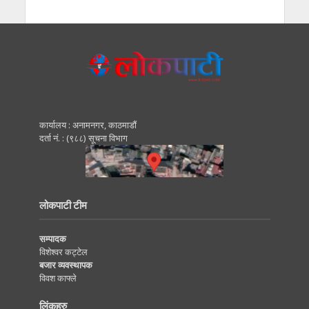
कार्यालय : अनामनगर, काठमाडाैं
दर्ता नं. : (९८८) सूचना विभाग
लोकपाटी टीम
सम्पादक
विशेश्वर कट्टेल
बजार व्यवस्थापक
विवश काफ्ले
लिंकहरु