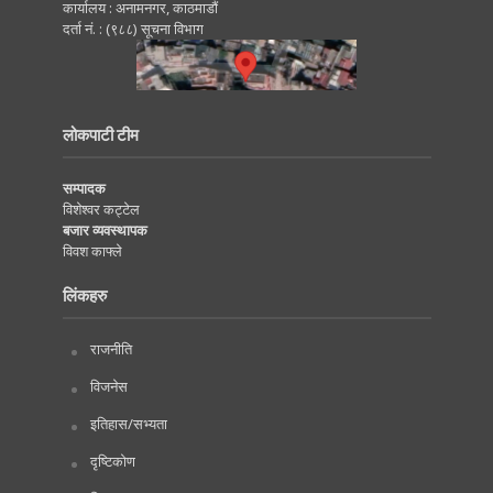
कार्यालय : अनामनगर, काठमाडाैं
दर्ता नं. : (९८८) सूचना विभाग
लोकपाटी टीम
सम्पादक
विशेश्वर कट्टेल
बजार व्यवस्थापक
विवश काफ्ले
लिंकहरु
राजनीति
विजनेस
इतिहास/सभ्यता
दृष्टिकोण