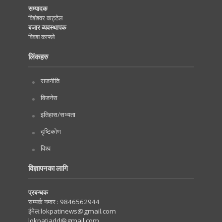
सम्पादक
विशेश्वर कट्टेल
बजार व्यवस्थापक
विवश काफ्ले
लिंकहरु
राजनीति
विजनेस
इतिहास/सभ्यता
दृष्टिकोण
विश्व
विज्ञापनका लागि
प्रबन्धक
सम्पर्क नम्वर :
9846562944
ईमेल:
lokpatinews@gmail.com
lokpatiadd@gmail.com