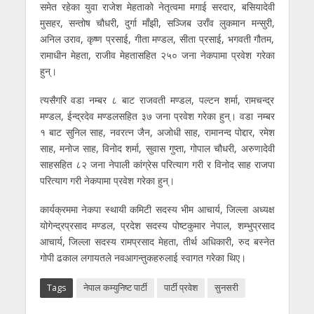
समेत रहेका युवा राजेश मेहताको नेतृत्वमा मगाई सरदार, बसियादेवी
मुसहर, सन्तोष चौधरी, दुर्गा माँझी, सञ्जिब उराँव लुकमान मन्सुरी,
अनिल उराव, कृष्ण प्रसाई, गीता मण्डल, सीता प्रसाई, भगवती गौतम,
रामाधीन मेहता, राजीव मेहतासहित २५० जना नेकपामा प्रवेश गरेका
हुन्।
त्यसैगरि वडा नम्बर ८ बाट राजवती मण्डल, पल्टन शर्मा, रामचन्द्र
मण्डल, ईन्द्रदेव मण्डलसहित ३७ जना प्रवेश गरेका हुन्। वडा नम्बर
१ बाट सुनिल साह, नवरत्न जैन, अजोधी साह, रामानन्द पोद्दार, रमेश
साह, मनोज साह, विनोद शर्मा, सुवास गुप्ता, गोपाल चौधरी, अरुणादेवी
साहसहित ८२ जना नेपाली कांग्रेस परित्याग गरी र विनोद साह राजपा
परित्याग गरी नेकपामा प्रवेश गरेका हुन्।
कार्यक्रममा नेकपा स्थायी कमिटी सदस्य भीम आचार्य, जिल्ला अध्यक्ष
योगेन्द्रप्रसाद मण्डल, प्रदेश सदस्य पोष्टकुमार नेपाल, शम्भुप्रसाद
आचार्य, जिल्ला सदस्य रामप्रसाद मेहता, तीर्थ अधिकारी, रुद बस्नेत
गोपी ढकाल लगायतले नवआगन्तुकहरुलाई स्वागत गरेका थिए।
Tags
नेपाल कम्युनिष्ट पार्टी
पार्टी प्रवेश
सुनसरी