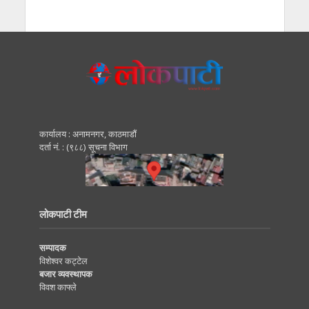
कार्यालय : अनामनगर, काठमाडाैं
दर्ता नं. : (९८८) सूचना विभाग
लोकपाटी टीम
सम्पादक
विशेश्वर कट्टेल
बजार व्यवस्थापक
विवश काफ्ले