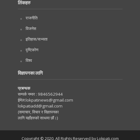
लिंकहरु
राजनीति
विजनेस
इतिहास/सभ्यता
दृष्टिकोण
विश्व
विज्ञापनका लागि
प्रबन्धक
सम्पर्क नम्वर :
9846562944
ईमेल:
lokpatinews@gmail.com
lokpatiadd@gmail.com
(समाचार, विचार र विज्ञापनका
लागि यहाँहरुको साथमा छौं।)
Copyright © 2020. All Rights Reserved by Lokpati.com