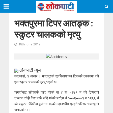
भक्तपुरमा टिपर आतङ्क :
स्कुटर चालककाे मृत्यु
18th June 2019
लाेकपाटी न्यूज
काठमाडाैं, ३ असार । भक्तपुरको सूर्यविनायकमा टिपरको ठक्करमा परी
एक स्कुटर चालकको मृत्यु भएको छ।
जगातीबाट साँगातर्फ जादै गरेको बा ४ ख ५६७१ नं को टिप्परको
टायरमा सोही दिशा तर्फ जाँदै गरेको प्रदेश नं ३–०२–००३ प १२६६ नं
को स्कुटर ठोक्किँदा दुर्घटना भएको महानगरीय प्रहरी परिसर भक्तपुरले
जनाएको छ।