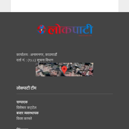
कार्यालय : अनामनगर, काठमाडाैं
दर्ता नं. : (९८८) सूचना विभाग
लोकपाटी टीम
सम्पादक
विशेश्वर कट्टेल
बजार व्यवस्थापक
विवश काफ्ले