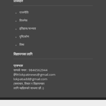
लिंकहरु
राजनीति
विजनेस
इतिहास/सभ्यता
दृष्टिकोण
विश्व
विज्ञापनका लागि
प्रबन्धक
सम्पर्क नम्वर :
9846562944
ईमेल:
lokpatinews@gmail.com
lokpatiadd@gmail.com
(समाचार, विचार र विज्ञापनका
लागि यहाँहरुको साथमा छौं।)
Copyright © 2020. All Rights Reserved by Lokpati.com