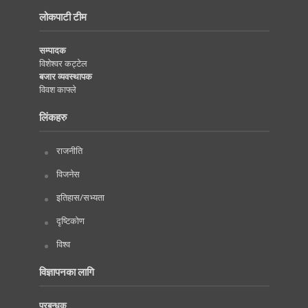
लोकपाटी टीम
सम्पादक
विशेश्वर कट्टेल
बजार व्यवस्थापक
विवश काफ्ले
लिंकहरु
राजनीति
विजनेस
इतिहास/सभ्यता
दृष्टिकोण
विश्व
विज्ञापनका लागि
प्रबन्धक