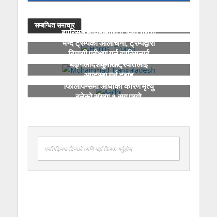
सम्बन्धित समाचार
ह्यारिसले महिलामाथि टिप्पणी गरेको
भन्दै ट्रम्पको आलोचना, ट्रम्पद्वारा
दिमागी परीक्षण गर्न ह्यारिसलाई
चुनौती
बङ्गलादेशका राष्ट्रपतिलाई
अपदस्थ गर्न दबाब
फिलिपिन्समा आँधीका कारण मृत्यु
हुनेको संख्या १ सय पुग्यो
प्रतिक्रिया दिनको लागि यहाँ क्लिक गर्नुहोस्