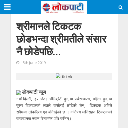
श्रीमानले टिकटक
छाेडभन्दा श्रीमतीले संसार
नै छाेडेपछि…
15th June 2019
लाेकपाटी न्यूज
नयाँ दिल्ली, ३२ जेठ। सेलिब्रेटी हुन् या सर्वसाधारण, महिला हुन् या
पुरुष टिकटकको लतले कसैलाई छोडेको छैन्। टिकटक अहिले
सबैभन्दा लोकप्रिय एप बनिरहेको छ । कतिपय मानिसहरु टिकटकको
पागलपनमा ज्यान दिनसमेत पछि पर्दैनन्।