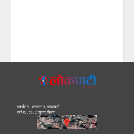
कार्यालय : अनामनगर, काठमाडाैं
दर्ता नं. : (९८८) सूचना विभाग