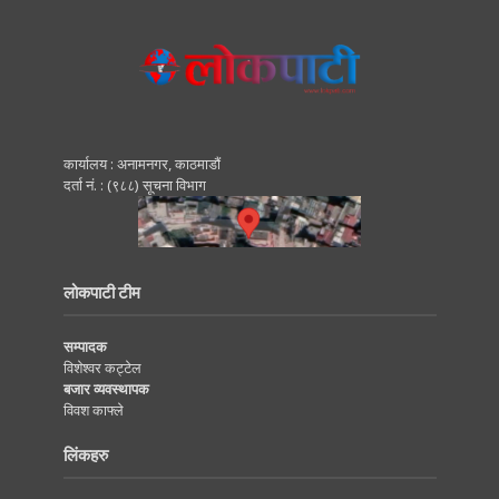
कार्यालय : अनामनगर, काठमाडाैं
दर्ता नं. : (९८८) सूचना विभाग
लोकपाटी टीम
सम्पादक
विशेश्वर कट्टेल
बजार व्यवस्थापक
विवश काफ्ले
लिंकहरु