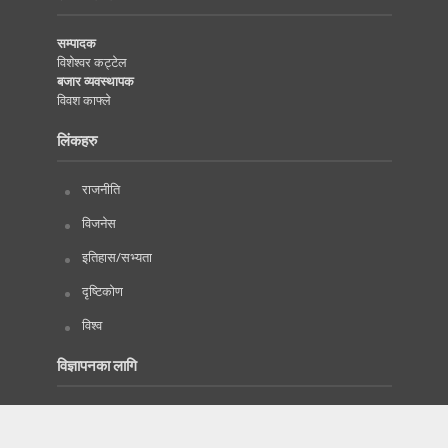
सम्पादक
विशेश्वर कट्टेल
बजार व्यवस्थापक
विवश काफ्ले
लिंकहरु
राजनीति
विजनेस
इतिहास/सभ्यता
दृष्टिकोण
विश्व
विज्ञापनका लागि
प्रबन्धक
सम्पर्क नम्वर :
9846562944