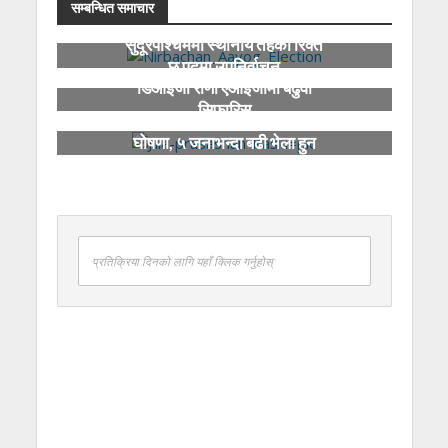
सम्बन्धित समाचार
सुदूरपश्चिममा स्थानीय तहका रिक्त
छ पदमा उपनिर्वाचन
डिआईजी राणा एआईजीमा बढुवा
सिफारिस
कास्कीमा तोकियो निषेधित क्षेत्र
घोषणा, ५ जनाभन्दा बढी भेला हुन
नपाइने
प्रतिक्रिया दिनको लागि यहाँ क्लिक गर्नुहोस्