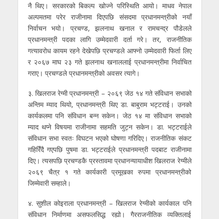
नै थिए। सरकारको बिकल्प खोज्ने परिस्थिति आयो। माधव नेपाल
अल्पमतमा परेर राजीनामा दिएपछि संसदमा प्रधानमन्त्रीको नयाँ
निर्वाचन भयो। प्रचण्ड, झलनाथ खनाल र रामचन्द्र पौडेलले
प्रधानमन्त्री पदका लागि उम्मेदवारी दर्ता गरे। तर, राजनीतिक
गत्यावरोध कायम रहने देखेपछि प्रचण्डले आफ्नो उम्मेदवारी फिर्ता लिए
र २०६७ माघ २३ गते झलनाथ खनाललाई प्रधानमन्त्रीमा निर्वाचित
गराए। प्रचण्डले प्रधानमन्त्रीको अवसर त्यागे।
३. खिलराज रेग्मी प्रधानमन्त्री – २०६९ जेठ १४ गते संविधान सभाको
अन्तिम म्याद थियो, प्रधानमन्त्री थिए डा. बाबुराम भट्टराई। उनको
कार्यकलमा पनि संविधान बन्न सकेन। जेठ १४ मा संविधान सभाको
म्याद थप्ने विषयमा राजीनामा सहमति जुट्न सकेन। डा. भट्टराईले
संविधान सभा स्वतः विघटन भएको घोषणा गरिदिए। राजनीतिक संकट
गहिरिँदै गएपछि पुषमा डा. भट्टराईले प्रधानमन्त्री पदबाट राजीनामा
दिए। त्यसपछि प्रचण्डकै प्रस्तावमा प्रधानन्यायाधीश खिलराज रेग्मीले
२०६९ चैत्र १ गते कार्यकारी प्रमूखका रुपमा प्रधानमन्त्रीको
जिम्मेवारी सम्हाले।
४. सुशील कोइराला प्रधानमन्त्री – खिलराज रेग्मीको कार्यकाल पनि
संविधान निर्माणमा असफलसिद्ध रह्यो। गैरराजनीतिक व्यक्तिलाई