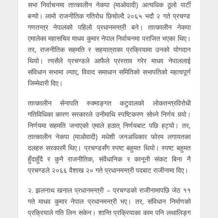
सभा निर्वाचनमा तात्कालीन नेकपा (माओवादी) अत्यधिक ठूलो पार्टी
बन्यो। लामो राजनीतिक गतिरोध छिचोल्दै २०६५ भदौ २ गते प्रचण्ड
गणतन्त्र नेपालको पहिलो प्रधानमन्त्री बने। तात्कालीन नेकपा
एमालेका महासचिव माधव कुमार नेपाल निर्वाचनमा पराजित भएका थिए।
तर, राजनीतिक सहमति र सहयात्राका प्रक्रियामा उनको योगदान
थियो। त्यसैले प्रचण्डले आफैले प्रस्ताव गरेर माधव नेपाललाई
संविधान सभामा ल्याए, विवाद समाधान समितिको सभापतिको महत्वपूर्ण
जिम्मेवारी दिए।
तात्कालीन सेनापति रुक्माङ्गत कटुवालको लोकतन्त्रविरोधी
गतिविधिका कारण सरकारले उनीमाथि स्पष्टिकरण सोध्ने निर्णय गर्‍यो।
निर्णयमा सहमति जनाएको एमाले हठात् निर्णयबाट पछि हट्यो। तर,
तात्कालीन नेकपा (माओवादी) मधेशी जनअधिकार फोरम लगायतका
दलहरु सरकारमै थिए। प्रचण्डसँग स्पष्ट बहुमत थियो। स्पष्ट बहुमत
हुँदाहुँदै र कुनै राजनीतिक, संवैधानिक र कानूनी संकट बिना नै
प्रचण्डले २०६६ वैशाख २० गते प्रधानमन्त्री पदबाट राजीनामा दिए।
२. झलनाथ खनाल प्रधानमन्त्री – प्रचण्डको राजीनामापछि जेठ ११
गते माधव कुमार नेपाल प्रधानमन्त्री भए। तर, संविधान निर्माणको
प्रक्रियाले गति लिन सकेन। शान्ति प्रक्रियाका काम पनि लथालिङ्ग