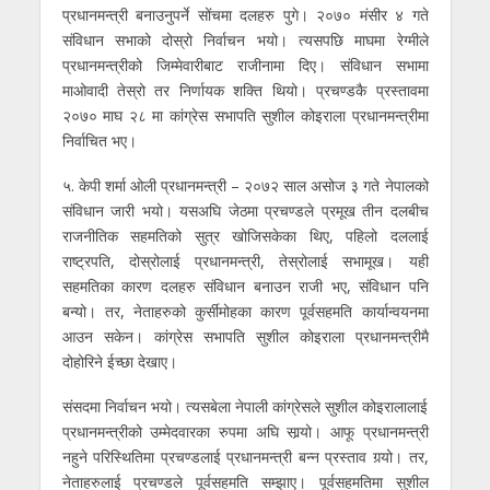
प्रधानमन्त्री बनाउनुपर्ने सोंचमा दलहरु पुगे। २०७० मंसीर ४ गते
संविधान सभाको दोस्रो निर्वाचन भयो। त्यसपछि माघमा रेग्मीले
प्रधानमन्त्रीको जिम्मेवारीबाट राजीनामा दिए। संविधान सभामा
माओवादी तेस्रो तर निर्णायक शक्ति थियो। प्रचण्डकै प्रस्तावमा
२०७० माघ २८ मा कांग्रेस सभापति सुशील कोइराला प्रधानमन्त्रीमा
निर्वाचित भए।
५. केपी शर्मा ओली प्रधानमन्त्री – २०७२ साल असोज ३ गते नेपालको
संविधान जारी भयो। यसअघि जेठमा प्रचण्डले प्रमूख तीन दलबीच
राजनीतिक सहमतिको सुत्र खोजिसकेका थिए, पहिलो दललाई
राष्ट्रपति, दोस्रोलाई प्रधानमन्त्री, तेस्रोलाई सभामूख। यही
सहमतिका कारण दलहरु संविधान बनाउन राजी भए, संविधान पनि
बन्यो। तर, नेताहरुको कुर्सीमोहका कारण पूर्वसहमति कार्यान्वयनमा
आउन सकेन। कांग्रेस सभापति सुशील कोइराला प्रधानमन्त्रीमै
दोहोरिने ईच्छा देखाए।
संसदमा निर्वाचन भयो। त्यसबेला नेपाली कांग्रेसले सुशील कोइरालालाई
प्रधानमन्त्रीको उम्मेदवारका रुपमा अघि सार्‍यो। आफू प्रधानमन्त्री
नहुने परिस्थितिमा प्रचण्डलाई प्रधानमन्त्री बन्न प्रस्ताव गर्‍यो। तर,
नेताहरुलाई प्रचण्डले पूर्वसहमति सम्झाए। पूर्वसहमतिमा सुशील