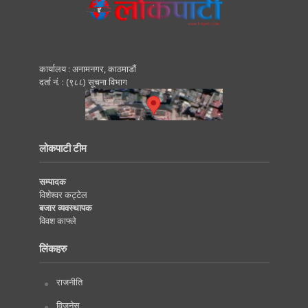
कार्यालय : अनामनगर, काठमाडाैं
दर्ता नं. : (९८८) सूचना विभाग
लोकपाटी टीम
सम्पादक
विशेश्वर कट्टेल
बजार व्यवस्थापक
विवश काफ्ले
लिंकहरु
राजनीति
विजनेस