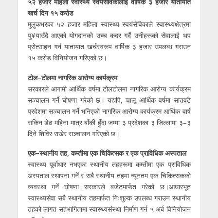
५२ हजार महिला स्वास्थ्य स्वयंसेविकालाई वार्षिक ३ हजार यातायात
खर्च दिन १५ करोड
मुलुकभरका ५२ हजार महिला स्वास्थ्य स्वयंसेविकाले स्वास्थ्यक्षेत्रमा
पु¥याउँदै आएको योगदानको उच्च कदर गर्दै उनीहरूको सेवालाई थप
प्रोत्साहन गर्न यातायात खर्चस्वरूप वार्षिक ३ हजार उपलब्ध गराउन
१५ करोड विनियोजन गरिएको छ।
टोल–टोलमा नागरिक आरोग्य कार्यक्रम
सरकारले आगामी आर्थिक वर्षमा टोलटोलमा नागरिक आरोग्य कार्यक्रम
सञ्चालन गर्ने घोषणा गरेको छ। यद्यपि, चालू आर्थिक वर्षमा सातवटै
प्रदेशमा सञ्चालन गर्ने भनिएको नागरिक आरोग्य कार्यक्रम आर्थिक वार्ष
सकिन डेढ महिना मात्र बाँकी हुँदा जम्मा ३ प्रदेशका ३ जिल्लामा ३–३
दिने शिविर राखेर सञ्चालन गरिएको छ।
एक–स्थानीय तह, कम्तीमा एक चिकित्सक र एक प्राविधिक अस्पताल
स्वास्थ्य पूर्वाधार नभएका स्थानीय तहहरूमा कम्तीमा एक प्राविधिक
अस्पताल स्थापना गर्ने र सबै स्थानीय तहमा न्यूनतम एक चिकित्सकको
व्यवस्था गर्ने घोषणा सरकारले बजेटमार्फत गरेको छ।आधारभूत
स्वास्थ्यसेवा सबै स्थानीय तहमार्फत निःशुल्क उपलब्ध गराउन स्थानीय
तहको लागत सहभागितामा स्वास्थ्यसंस्था निर्माण गर्न ५ अर्ब विनियोजन