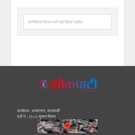
प्रतिक्रिया दिनको लागि यहाँ क्लिक गर्नुहोस्
कार्यालय : अनामनगर, काठमाडाैं
दर्ता नं. : (९८८) सूचना विभाग