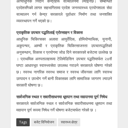
अत्याधुनिक निदान केन्द्रहरू सञ्चालनमा ल्याइनेछ। सम्बन्धित
प्रदेशसँगको लागत सहभागितामा प्रदेश जनस्वास्थ्य प्रयोगशाला सेवा
सञ्चालन गर्न केन्द्र सरकारले पूर्वाधार निर्माण तथा जनशक्ति
व्यवस्थापन गर्ने भएको छ।
प्राकृतिक उपचार पद्धतिलाई प्रोत्साहन र विकास
आधुनिक चिकित्सका अलावा आयुर्वेदिक, होमियोप्याथिक, युनानी,
अकुपन्चर, आम्ची र प्राकृतिक चिकित्साजस्ता उपचारपद्धतिको
अनुसन्धान, विकास र प्रयोगमा जोड दिने सरकारको बजेटमा उल्लेख छ
। प्राथमिक अस्पतालहरूमा टेलिमेडिसिन उपचार पद्धतिमार्फत २४सै
घण्टा आधारभूत स्वास्थ्यसेवा उपलब्ध गराउने सरकारले घोषणा गरेको
छ।
स्वस्थ नागरिक स्वस्थ समाज र स्वस्थ जीवनका लागि स्वास्थ
उत्पादन र उपभोग गर्ने बानी विकासका लागि सामाजिक जागरण ल्याउने
सरकारी घोषणा छ।
सार्वजनिक स्थल र सवारीसाधनमा धूमपान तथा मद्यपानमा पूर्ण निषेध
सरकारले सार्वजनिक स्थल र सार्वजनिक सवारीसाधनमा धूमपान तथा
मद्यपान पूर्ण रूपमा निषेध गर्ने घोषणा बजेटमार्फत गरेको छ ।
Tags
बजेट विनियोजन
स्वास्थ्य क्षेत्र