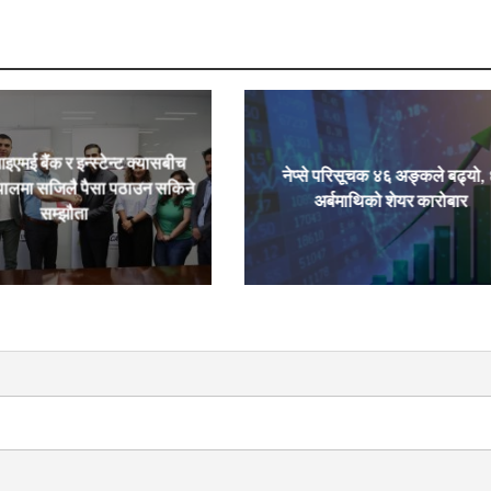
एमई बैंक र इन्स्टेन्ट क्यासबीच
नेप्से परिसूचक ४६ अङ्कले बढ्यो,
ेपालमा सजिलै पैसा पठाउन सकिने
अर्बमाथिको शेयर कारोबार
सम्झौता