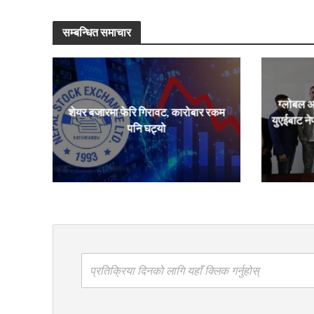
सम्बन्धित समाचार
ग्लोबल आइ
शेयर बजारमा फेरि गिरावट, कारोबार रकम
युएईबाट न
पनि घट्यो
प्रतिक्रिया दिनको लागि यहाँ क्लिक गर्नुहोस्