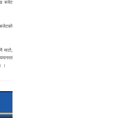
ोड बजेट
े बजेटको
ै माटो,
ध्ययनरत
 । ।