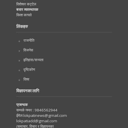
विशेश्वर कट्टेल
बजार व्यवस्थापक
विवश काफ्ले
लिंकहरु
राजनीति
विजनेस
इतिहास/सभ्यता
दृष्टिकोण
विश्व
विज्ञापनका लागि
प्रबन्धक
सम्पर्क नम्वर :
9846562944
ईमेल:
lokpatinews@gmail.com
lokpatiadd@gmail.com
(समाचार, विचार र विज्ञापनका