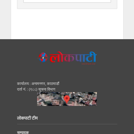
कार्यालय : अनामनगर, काठमाडाैं
दर्ता नं. : (९८८) सूचना विभाग
लोकपाटी टीम
सम्पादक