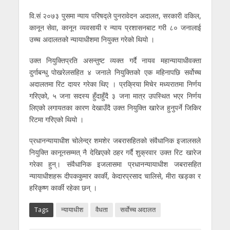
वि.सं २०७३ पुसमा न्याय परिषद्ले पुनरावेदन अदालत, सरकारी वकिल,
कानून सेवा, कानून व्यवसायी र न्याय प्रशासनबाट गरी ८० जनालाई
उच्च अदालतको न्यायाधीशमा नियुक्त गरेको थियो ।
उक्त नियुक्तिप्रति असन्तुष्ट व्यक्त गर्दै नायव महान्यायाधीवक्ता
दुर्गाबन्धु पोखरेलसहित ४ जनाले नियुक्तिको एक महिनापछि सर्वोच्च
अदालतमा रिट दायर गरेका थिए । प्रक्रिया मिचेर मध्यरातमा निर्णय
गरिएको, ५ जना सदस्य हुँदाहुँदै ३ जना मात्र उपस्थित भएर निर्णय
लिएको लगायतका कारण देखाउँदै उक्त नियुक्ति खारेज हुनुपर्ने जिकिर
रिटमा गरिएको थियो ।
प्रधानन्यायाधीश चोलेन्द्र शमशेर जबरासहितको संवैधानिक इजालसले
नियुक्ति कानूनसम्मत् नै देखिएको ठहर गर्दै शुक्रवार उक्त रिट खारेज
गरेका हुन्। संवैधानिक इजलासमा प्रधानन्यायाधीश जबरासहित
न्यायाधीशहरू दीपककुमार कार्की, केदारप्रसाद चालिसे, मीरा खड्का र
हरिकृष्ण कार्की रहेका छन् ।
Tags
न्यायाधीश
वैधता
सर्वाेच्च अदालत