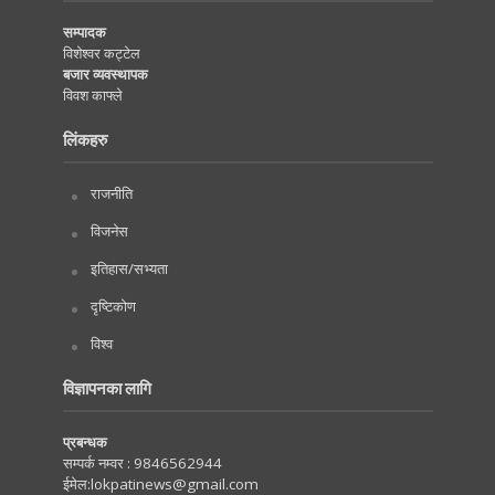
सम्पादक
विशेश्वर कट्टेल
बजार व्यवस्थापक
विवश काफ्ले
लिंकहरु
राजनीति
विजनेस
इतिहास/सभ्यता
दृष्टिकोण
विश्व
विज्ञापनका लागि
प्रबन्धक
सम्पर्क नम्वर :
9846562944
ईमेल:
lokpatinews@gmail.com