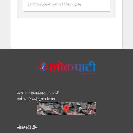
प्रतिक्रिया दिनको लागि यहाँ क्लिक गर्नुहोस्
कार्यालय : अनामनगर, काठमाडाैं
दर्ता नं. : (९८८) सूचना विभाग
लोकपाटी टीम