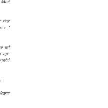
बँदेलले
ो रहेको
का लागि
ले घरमै
सुरक्षा
्रहरीले
ाए ।
षेत्रको