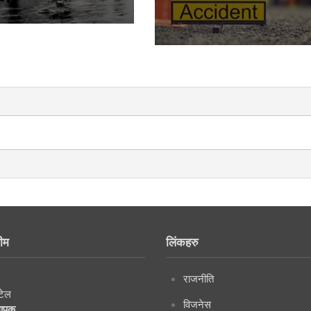
ीम
लिंकहरु
राजनीति
टेल
विजनेस
थापक