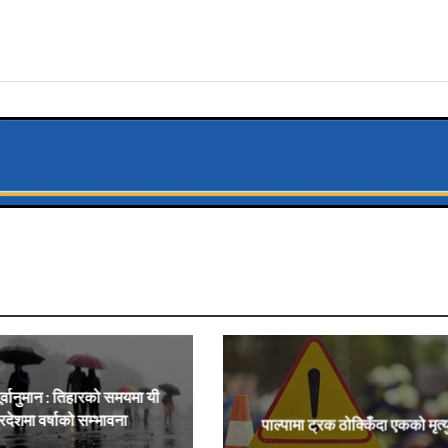
र्वानुमान : तिहारको समयमा यी
्रदेशमा वर्षाको सम्भावना
पाल्पामा ट्रक ठोक्किँदा एकको मृत्य