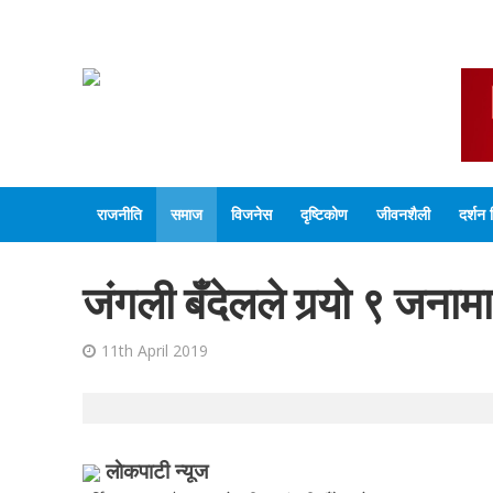
राजनीति
समाज
विजनेस
दृष्टिकोण
जीवनशैली
दर्शन 
जंगली बँदेलले गर्‍यो ९ जन
11th April 2019
लाेकपाटी न्यूज