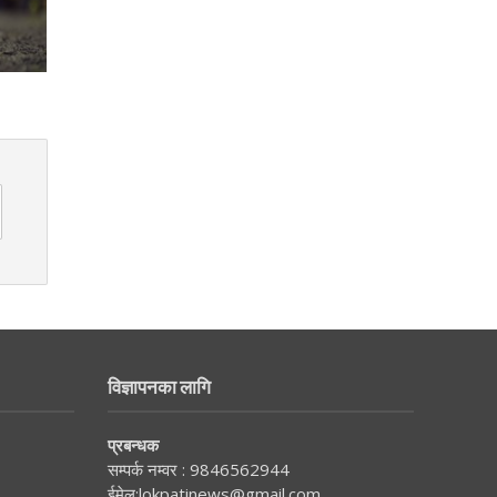
विज्ञापनका लागि
प्रबन्धक
सम्पर्क नम्वर :
9846562944
ईमेल:
lokpatinews@gmail.com