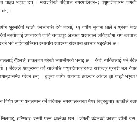
ना घाइते भएका छन् । महोत्तरीको बर्दिवास नगरपालिका-९ पशुपतिनगरमा जंगली 
र छन् ।
र्षीय घुरनीदेवी महतो, कालाबत्ति देवी महतो, १९ वर्षीय सुवास आले र श्रवण महत
घुरनीदेवी महतोलाई उपचारको लागि जनकपुर अञ्चल अस्पताल लगिएकोमा थप उपचार
को भने बर्दिवासस्थित स्थानीय स्वास्थ्य संस्थामा उपचार भइरहेको छ ।
रुललाई बँदेलले आक्रमण गरेको स्थानीयको भनाइ छ । केही व्यक्तिलाई भने बँदेल
ो । बँदेलले आक्रमण गर्न थालेपछि पशुपतिनगरस्थित सशस्त्र प्रहरी बल नेपाल 
ङ्गामुढासमेत गरेका छन् । ढुङ्गा लागेर सहायक हवल्दार अनिल झा घाइते भएका प
त बिशेष उपाय अबलम्बन गर्ने बर्दिबास नगरपालकाका मेयर बिदुरकुमार कार्कीले बत
लगाई, हरिणहरु बस्ती पस्न थालेका छन् ।जंगली बदेलको कारण बर्षेनी यस क्