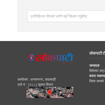
प्रतिक्रिया दिनको लागि यहाँ क्लिक गर्नुहोस्
लोकपाटी ट
सम्पादक
विशेश्वर कट्
बजार व्यवस्
कार्यालय : अनामनगर, काठमाडाैं
विवश काफ्ले
दर्ता नं. : (९८८) सूचना विभाग