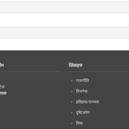
ीम
लिंकहरु
राजनीति
टेल
विजनेस
थापक
इतिहास/सभ्यता
दृष्टिकोण
विश्व