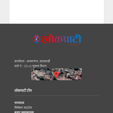
कार्यालय : अनामनगर, काठमाडाैं
दर्ता नं. : (९८८) सूचना विभाग
लोकपाटी टीम
सम्पादक
विशेश्वर कट्टेल
बजार व्यवस्थापक