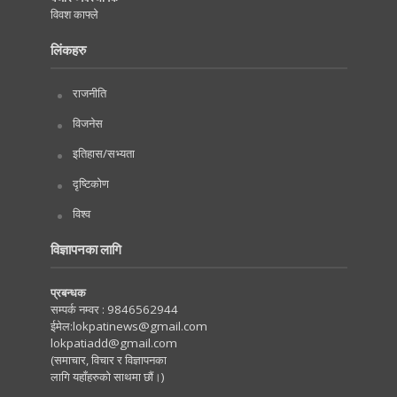
विवश काफ्ले
लिंकहरु
राजनीति
विजनेस
इतिहास/सभ्यता
दृष्टिकोण
विश्व
विज्ञापनका लागि
प्रबन्धक
सम्पर्क नम्वर :
9846562944
ईमेल:
lokpatinews@gmail.com
lokpatiadd@gmail.com
(समाचार, विचार र विज्ञापनका
लागि यहाँहरुको साथमा छौं।)