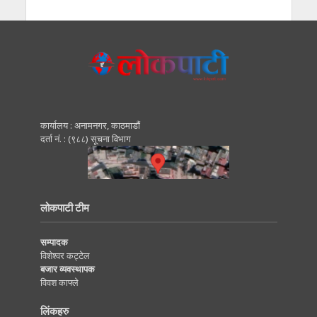
कार्यालय : अनामनगर, काठमाडाैं
दर्ता नं. : (९८८) सूचना विभाग
लोकपाटी टीम
सम्पादक
विशेश्वर कट्टेल
बजार व्यवस्थापक
विवश काफ्ले
लिंकहरु