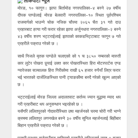
लाेकपाटी न्यूज
मोरङ, १० फागुन। झापा बिर्तामोड नगरपालिका–४ बस्ने २७ वर्षीय
दीपक पाण्डेलाई मोरङ बेलवारी नगरपालिका–१० स्थित पूर्वपश्चिम
राजमार्गको भाउन्ने चोक नजिक चौरमा २०६५ चैत ३१ गते दाउ
प्रहारबाट हत्या गरी फरार रहेका झापा अर्जुनधारा नगरपालिका–२ बस्ने
४३ वर्षीय शरण भट्टराईलाई झापाको काकडभिट्टाबाट फागुन ७ गते
प्रहरीले पक्राउ गरेको छ ।
साथै निजले मृतक पाण्डेले चलाएको को १ च ३८५० नम्बरको मारुती
कार लुटेर पोखरा पुर्‍याई उक्त कार पोखरास्थित हिरा मोटरपार्टस एण्ड
ग्यारेजका सञ्चालक हिरा गिरीकोमा राखी ६५ हजार रुपैयाँ लिएर फरार
भई भारतको दार्जलिङस्थित पानी ट्याङकीमा बस्दै गरेको खुल्न आएको
छ ।
भट्टराईलाई मोरङ जिल्ला अदालतवाट कर्तव्य ज्यान मुद्धामा म्याद थप
गरी प्रहरीबाट थप अनुसन्धान भइरहेको छ ।
यसैगरि ललितपुरको गोदावरीस्थित उषा महर्जनको घरमा चोरी गरी भाग्ने
क्रममा ललितपुर लगनखेल बस्ने ३० वर्षीय सुनिल महर्जनलाई बिहीबार
बिहान प्रहरीले पक्राउ गरेको छ ।
प्रहरी प्रभाग बाडेगाउँबाट खटिएको प्रहरीले सुनिललाई नगद ४ हजार